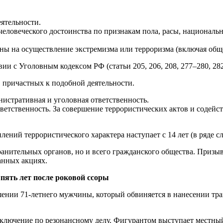
тель­ности.
лове­ческого достоинства по признакам пола, расы, национальн
ены на осуществление экстремизма или терроризма (включая об
ии с Уголовным кодексом РФ (статьи 205, 206, 208, 277–280, 282,
, причастных к подобной деятельности.
истра­тивная и уголовная ответственность.
етствен­ность. За совершение террористических актов и содейс
ений террористического характера наступает с 14 лет (в ряде сл
а­нительных органов, но и всего гражданского общества. Призы
анных акциях.
 пять лет после роковой ссоры
шении 71-летнего мужчины, который обвиняется в нанесении тр
клю­чение по резонансному делу. Фигурантом выступает местны