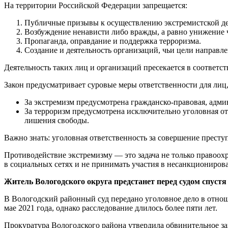
На территории Российской Федерации запрещается:
Публичные призывы к осуществлению экстремистской дея
Возбуждение ненависти либо вражды, а равно унижение че
Пропаганда, оправдание и поддержка терроризма.
Создание и деятельность организаций, чьи цели направл
Деятельность таких лиц и организаций пресекается в соответств
Закон предусматривает суровые меры ответственности для лиц
За экстремизм предусмотрена гражданско-правовая, админ
За терроризм предусмотрена исключительно уголовная отв
лишения свободы.
Важно знать: уголовная ответственность за совершение преступл
Противодействие экстремизму — это задача не только правоохр
в социальных сетях и не принимать участия в несанкциониров
Житель Вологодского округа предстанет перед судом спустя
В Вологодский районный суд передано уголовное дело в отно­
мае 2021 года, однако расследование длилось более пяти лет.
Прокуратура Вологодского района утвердила обвинительное за