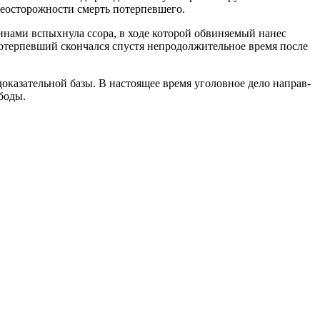
неосторожности смерть потерпевшего.
инами вспыхнула ссора, в ходе которой обвиняемый нанес
отерпевший скончался спустя непродолжительное время после
доказательной базы. В настоящее время уголовное дело направ­
боды.