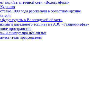
ет акций в аптечной сети «Вологдафарм»
-Куркино
тавке 1900 года рассказали в областном архиве
матери
будут судить в Вологодской области
ензина и дизельного топлива на АЗС «Газпромнефть»
енное пространство
а» и снимут про нее фильм
аместитель председателя