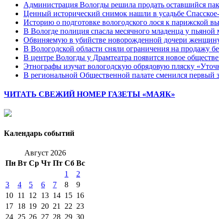
Администрация Вологды решила продать оставшийся пак
Ценный исторический снимок нашли в усадьбе Спасское
Историю о подготовке вологодского лося к парижской выс
В Вологде полиция спасла месячного младенца у пьяной 
Обвиняемую в убийстве новорожденной дочери женщину 
В Вологодской области сняли ограничения на продажу б
В центре Вологды у Драмтеатра появится новое обществ
Этнографы изучат вологодскую обрядовую пляску «Уточк
В региональной Общественной палате сменился первый з
ЧИТАТЬ СВЕЖИЙ НОМЕР ГАЗЕТЫ «МАЯК»
Календарь событий
Август 2026
Пн
Вт
Ср
Чт
Пт
Сб
Вс
1
2
3
4
5
6
7
8
9
10
11
12
13
14
15
16
17
18
19
20
21
22
23
24
25
26
27
28
29
30