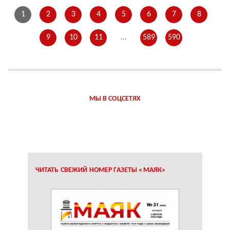
1
2
3
4
5
6
7
8
9
10
11
…
589
590
МЫ В СОЦСЕТЯХ
ЧИТАТЬ СВЕЖИЙ НОМЕР ГАЗЕТЫ «МАЯК»