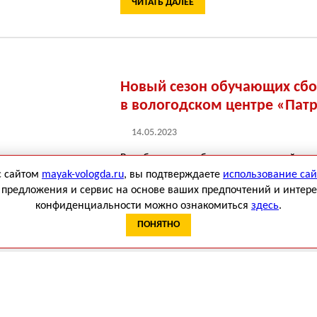
ЧИТАТЬ ДАЛЕЕ
Новый сезон обучающих сбо
в вологодском центре «Пат
14.05.2023
Возобновлены сборы по начальной вое
занятия по тактике ведения боя и огнев
с сайтом
mayak-vologda.ru
, вы подтверждаете
использование сай
оказанию первой медицинской помощи 
предложения и сервис на основе ваших предпочтений и интере
инженерной подготовке.
конфиденциальности можно ознакомиться
здесь
.
ПОНЯТНО
ЧИТАТЬ ДАЛЕЕ