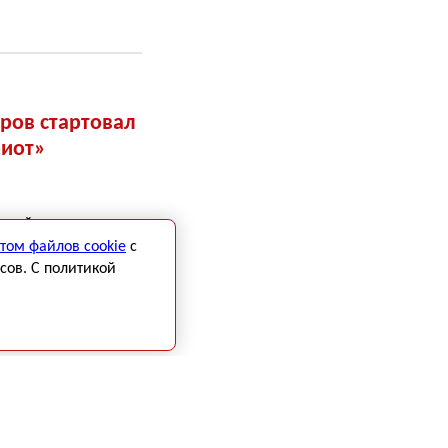
ров стартовал
риот»
нной подготовке:
ой подготовке,
том файлов cookie
с
в «красной» зоне,
сов. С политикой