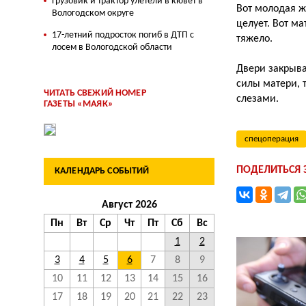
Грузовик и трактор улетели в кювет в
Вот молодая ж
Вологодском округе
целует. Вот ма
17-летний подросток погиб в ДТП с
тяжело.
лосем в Вологодской области
Двери закрыва
силы матери, 
ЧИТАТЬ СВЕЖИЙ НОМЕР
слезами.
ГАЗЕТЫ «МАЯК»
спецоперация
ПОДЕЛИТЬСЯ
КАЛЕНДАРЬ СОБЫТИЙ
Август 2026
Пн
Вт
Ср
Чт
Пт
Сб
Вс
1
2
3
4
5
6
7
8
9
10
11
12
13
14
15
16
17
18
19
20
21
22
23