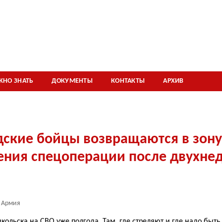
Суд заставил пенсионерку-экстрасенса вернуть
внедорожник, заработанный на «исцеляющих»
сеансах
ЖНО ЗНАТЬ
ДОКУМЕНТЫ
КОНТАКТЫ
АРХИВ
дские бойцы возвращаются в зону
ения спецоперации после двухне
Армия
кольска на СВО уже полгода. Там, где стреляют и где надо быт