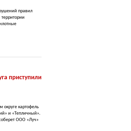
арушений правил
а территории
пилотные
уга приступили
м округе картофель
й» и «Тепличный».
 соберет ООО «Луч»