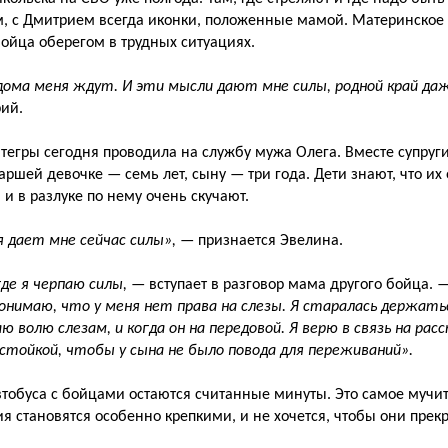
, с Дмитрием всегда иконки, положенные мамой. Материнское
бойца оберегом в трудных ситуациях.
дома меня ждут. И эти мысли дают мне силы, родной край да
ий.
тегры сегодня проводила на службу мужа Олега. Вместе супруги 
аршей девочке — семь лет, сыну — три года. Дети знают, что их
 и в разлуке по нему очень скучают.
 дает мне сейчас силы»,
— признается Эвелина.
где я черпаю силы,
— вступает в разговор мама другого бойца. 
онимаю, что у меня нет права на слезы. Я старалась держатьс
аю волю слезам, и когда он на передовой. Я верю в связь на рас
тойкой, чтобы у сына не было повода для переживаний».
втобуса с бойцами остаются считанные минуты. Это самое мучит
я становятся особенно крепкими, и не хочется, чтобы они прек