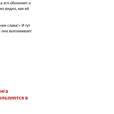
ва его обнимает и
но видно, как ей
ам слава!» И тут
ь она выплакивает
нга
ользуются в