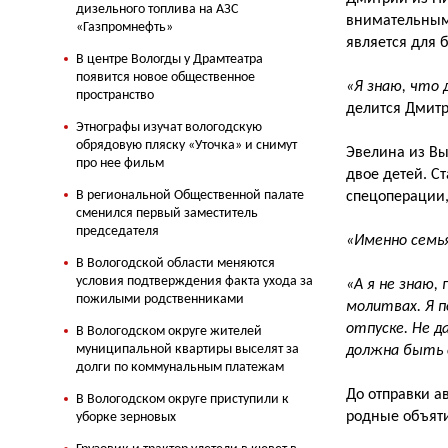
дизельного топлива на АЗС
внимательным
«Газпромнефть»
является для 
В центре Вологды у Драмтеатра
появится новое общественное
«Я знаю, что 
пространство
делится Дмитр
Этнографы изучат вологодскую
обрядовую пляску «Уточка» и снимут
Эвелина из Вы
про нее фильм
двое детей. Ст
В региональной Общественной палате
спецоперации,
сменился первый заместитель
председателя
«Именно семья
В Вологодской области меняются
условия подтверждения факта ухода за
«А я не знаю, 
пожилыми родственниками
молитвах. Я п
отпуске. Не д
В Вологодском округе жителей
муниципальной квартиры выселят за
должна быть с
долги по коммунальным платежам
До отправки а
В Вологодском округе приступили к
родные объяти
уборке зерновых