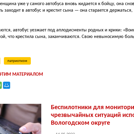
енщина уже у самого автобуса вновь кидается к бойцу, она сно
ть заходит в автобус и крестит сына — она старается держаться, 
ются, автобус уезжает под аплодисменты родных и крики: «Воин
той, что крестила сына, заканчиваются. Свою невыносимую бол
патриотизм
 ЭТИМ МАТЕРИАЛОМ
Беспилотники для монитори
чрезвычайных ситуаций исп
Вологодском округе