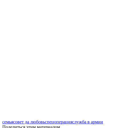
семья
совет да любовь
спецоперация
служба в армии
Поделиться этим материалом