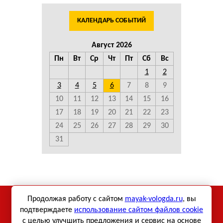
КАЛЕНДАРЬ СОБЫТИЙ
Август 2026
Пн
Вт
Ср
Чт
Пт
Сб
Вс
1
2
3
4
5
6
7
8
9
10
11
12
13
14
15
16
17
18
19
20
21
22
23
24
25
26
27
28
29
30
31
Использование материалов сетевого издания «Маяк-
Продолжая работу с сайтом
mayak-vologda.ru
, вы
Вологда» возможно только при использовании активной
подтверждаете
использование сайтом файлов cookie
с целью улучшить предложения и сервис на основе
ссылки.