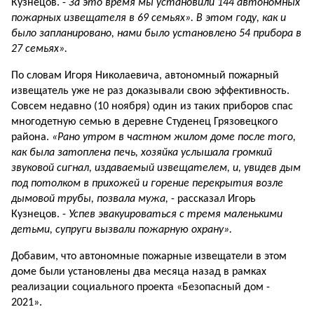
Кузнецов. -
За это время мы установили 144 автономных
пожарных извещателя в 69 семьях». В этом году, как и
было запланировано, нами было установлено 54 прибора в
27 семьях».
По словам Игоря Николаевича, автономный пожарный
извещатель уже не раз доказывали свою эффективность.
Совсем недавно (10 ноября) один из таких приборов спас
многодетную семью в деревне Студенец Грязовецкого
района.
«Рано утром в частном жилом доме после того,
как была затоплена печь, хозяйка услышала громкий
звуковой сигнал, издаваемый извещателем, и, увидев дым
под потолком в прихожей и горение перекрытия возле
дымовой трубы, позвала мужа,
- рассказал Игорь
Кузнецов. -
Успев эвакуироваться с тремя маленькими
детьми, супруги вызвали пожарную охрану».
Добавим, что автономные пожарные извещатели в этом
доме были установлены два месяца назад в рамках
реализации социального проекта «Безопасный дом -
2021».