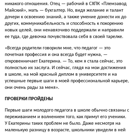
никакого отношения. Отец — рабочий в СХПК «Племзавод
Майский», мать — бухгалтер. Но, видя желание и талант
дочери к освоению знаний, а также умение донести их до
других, коммуникабельность и способность к покорению
новых целей, они ненавяз­чиво поддержали и направили
ее туда, где девочка почувствовала себя в своей тарелке.
«Всегда родители говорили мне, что педагог — это
почетная профессия и она всегда будет нужна, —
откровенничает Екатерина. — То, кем я стала сейчас, это
полностью их заслуга. И сейчас, глядя на мои достижения
в школе, на мой красный диплом в университете и на
успешные первые шаги в моей профессиональной карьере,
они очень рады за меня».
ПРОВЕРКИ ПРОЙДЕНЫ
Первые шаги молодого педагога в шко­ле обычно связаны с
переживанием и волнением того, как примут его ученики.
У Екатерины таких проблем не было. Даже несмотря на
маленькую разницу в возрасте, школьники увидели в ней