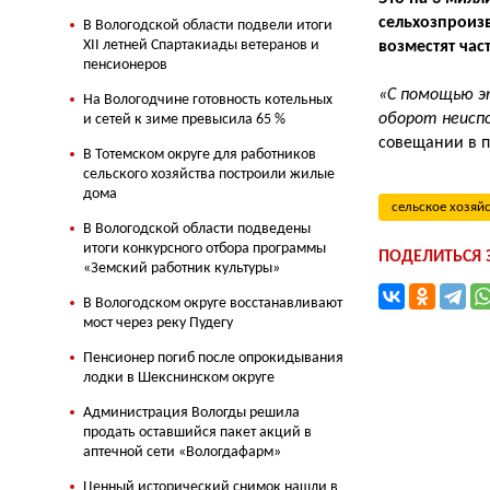
сельхозпроиз
В Вологодской области подвели итоги
XII летней Спартакиады ветеранов и
возместят час
пенсионеров
«С помощью э
На Вологодчине готовность котельных
оборот неисп
и сетей к зиме превысила 65 %
совещании в п
В Тотемском округе для работников
сельского хозяйства построили жилые
дома
сельское хозяй
В Вологодской области подведены
итоги конкурсного отбора программы
ПОДЕЛИТЬСЯ
«Земский работник культуры»
В Вологодском округе восстанавливают
мост через реку Пудегу
Пенсионер погиб после опрокидывания
лодки в Шекснинском округе
Администрация Вологды решила
продать оставшийся пакет акций в
аптечной сети «Вологдафарм»
Ценный исторический снимок нашли в