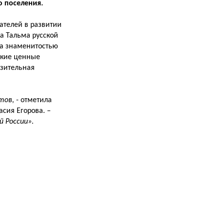
о поселения.
ателей в развитии
а Тальма русской
ла знаменитостью
акие ценные
азительная
нтов,
- отметила
сия Егорова. –
й России».