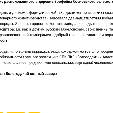
», расположенного в деревне Ерофейка Сосновского сельског
аль и диплом с формулировкой: «За достижение высоких показ
товарного животноводства» завоевала двенадцатилетняя кобыл
породы. Являясь гордостью конного завода, лошадь теперь ста
асштаба. Ей, как и другим русским тяжеловозам, свойственны т
 уравновешенный темперамент, добрый нрав, послушание и пор
ость.
рады, что Тальма оправдала наши ожидания на все сто проце
бязанности главного зоотехника СПК ПКЗ «Вологодский» Анаста
, наше славное предприятие пополнилось еще одной чемпионко
пы «Вологодский конный завод»