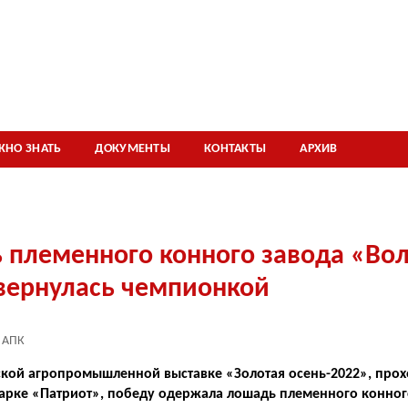
Вологодское отделение Ассамблеи народов
России и молодежь Вологодского округа
договорились о сотрудничестве
ЖНО ЗНАТЬ
ДОКУМЕНТЫ
КОНТАКТЫ
АРХИВ
 племенного конного завода «Во
вернулась чемпионкой
АПК
ской агропромышленной выставке «Золотая осень-2022», про
арке «Патриот», победу одержала лошадь племенного конног