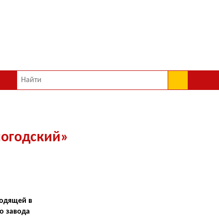
Вологжане приняли участие в съемках фильма
«Позывной «Аскет»
логодский»
ходящей в
о завода