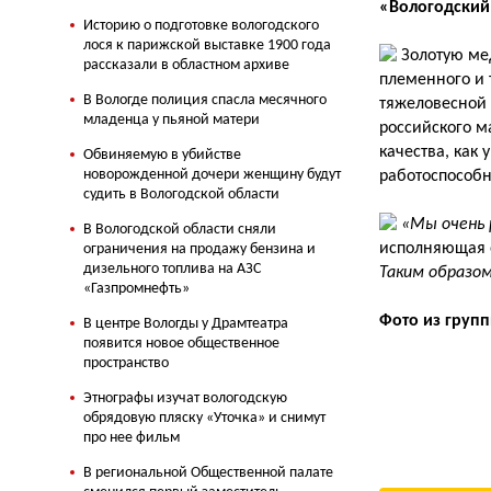
«Вологодский
Историю о подготовке вологодского
лося к парижской выставке 1900 года
Золотую мед
рассказали в областном архиве
племенного и 
В Вологде полиция спасла месячного
тяжеловесной 
младенца у пьяной матери
российского м
качества, как
Обвиняемую в убийстве
новорожденной дочери женщину будут
работоспособн
судить в Вологодской области
«Мы очень 
В Вологодской области сняли
исполняющая о
ограничения на продажу бензина и
дизельного топлива на АЗС
Таким образом
«Газпромнефть»
Фото из груп
В центре Вологды у Драмтеатра
появится новое общественное
пространство
Этнографы изучат вологодскую
обрядовую пляску «Уточка» и снимут
про нее фильм
В региональной Общественной палате