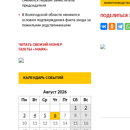
сменился первый заместитель
животноводств
председателя
В Вологодской области меняются
ПОДЕЛИТЬСЯ
условия подтверждения факта ухода за
пожилыми родственниками
ЧИТАТЬ СВЕЖИЙ НОМЕР
ГАЗЕТЫ «МАЯК»
КАЛЕНДАРЬ СОБЫТИЙ
Август 2026
Пн
Вт
Ср
Чт
Пт
Сб
Вс
1
2
3
4
5
6
7
8
9
10
11
12
13
14
15
16