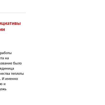
ициативы
ии
 работы
та на
азвание было
 единица
чества теплоты
. И именно
ью и
дежь