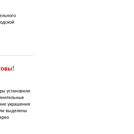
ельного
годской
товы!
уры установили
олнительные
ние украшения
ыли выделены
врио