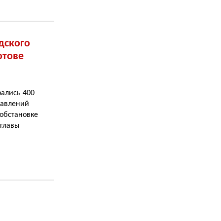
дского
отове
рались 400
равлений
 обстановке
 главы