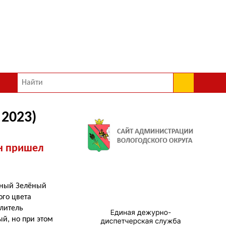
2023)
он пришел
нный Зелёный
ого цвета
елитель
ый, но при этом