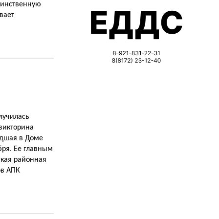
оинственную
вает
лучилась
викторина
едшая в Доме
бря. Ее главным
ская районная
ов АПК