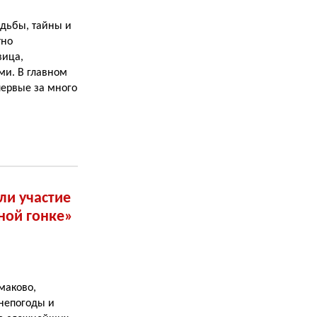
дьбы, тайны и
тно
вица,
и. В главном
первые за много
ли участие
ной гонке»
маково,
 непогоды и