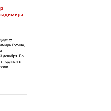
ор
Владимира
ддержку
имира Путина,
на
3 декабря. По
ть подписи в
иссию