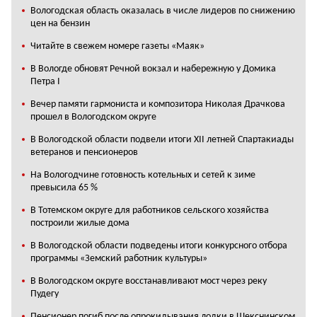
Вологодская область оказалась в числе лидеров по снижению
цен на бензин
Читайте в свежем номере газеты «Маяк»
В Вологде обновят Речной вокзал и набережную у Домика
Петра I
Вечер памяти гармониста и композитора Николая Драчкова
прошел в Вологодском округе
В Вологодской области подвели итоги XII летней Спартакиады
ветеранов и пенсионеров
На Вологодчине готовность котельных и сетей к зиме
превысила 65 %
В Тотемском округе для работников сельского хозяйства
построили жилые дома
В Вологодской области подведены итоги конкурсного отбора
программы «Земский работник культуры»
В Вологодском округе восстанавливают мост через реку
Пудегу
Пенсионер погиб после опрокидывания лодки в Шекснинском