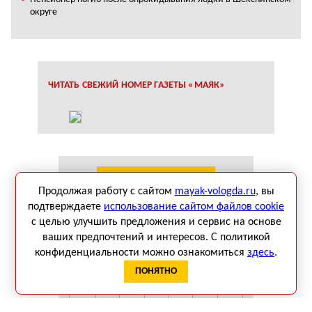
округе
ЧИТАТЬ СВЕЖИЙ НОМЕР ГАЗЕТЫ «МАЯК»
КАЛЕНДАРЬ СОБЫТИЙ
Продолжая работу с сайтом
mayak-vologda.ru
, вы
подтверждаете
использование сайтом файлов cookie
Август 2026
с целью улучшить предложения и сервис на основе
Пн
Вт
Ср
Чт
Пт
Сб
Вс
ваших предпочтений и интересов. С политикой
1
2
конфиденциальности можно ознакомиться
здесь
.
3
4
5
6
7
8
9
ПОНЯТНО
10
11
12
13
14
15
16
17
18
19
20
21
22
23