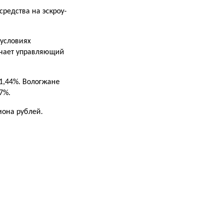
средства на эскроу-
 условиях
ечает управляющий
1,44%. Вологжане
7%.
иона
рублей.