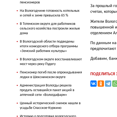
пенсионеров
За прошлый го
На Вологодчине готовность котельных
счетах, котор
и сетей к зиме превысила 65 %
Жители Волого
В Тотемском округе для работников
повышенной и
сельского хозяйства построили жилые
отделением А
дома
В Вологодской области подведены
По данным на 
итоги конкурсного отбора программы
предпочитают 
«Земский работник культуры»
Добавим,
банк
В Вологодском округе восстанавливают
мост через реку Пудегу
Пенсионер погиб после опрокидывания
ПОДЕЛИТЬСЯ
лодки в Шекснинском округе
Администрация Вологды решила
продать оставшийся пакет акций в
аптечной сети «Вологдафарм»
Ценный исторический снимок нашли в
усадьбе Спасское-Куркино
Историю о подготовке вологодского