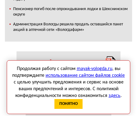
Пенсионер погиб после опрокидывания лодки в Шекснинском
округе
Администрация Вологды решила продать оставшийся пакет
акций в аптечной сети «Вологдафарм»
ЧИТАТЬ СВЕЖИЙ НОМЕР ГАЗЕТЫ «МАЯК»
Продолжая работу с сайтом
mayak-vologda.ru
, вы
подтверждаете
использование сайтом файлов cookie
с целью улучшить предложения и сервис на основе
ваших предпочтений и интересов. С политикой
конфиденциальности можно ознакомиться
здесь
.
КАЛЕНДАРЬ СОБЫТИЙ
ПОНЯТНО
Август 2026
Пн
Вт
Ср
Чт
Пт
Сб
Вс
1
2