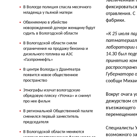
Увеличенный п
фиксироваться
В Вологде полиция спасла месячного
младенца у пьяной матери
отравления. С
фабрики.
Обвиняемую в убийстве
новорожденной дочери женщину будут
судить в Вологодской области
«К 25 июля п
патматериала 
В Вологодской области сняли
лаборатории с
ограничения на продажу бензина и
14.30 был под
дизельного топлива на АЗС
«Газпромнефть»
принятию комп
распростране
В центре Вологды у Драмтеатра
Губернатора 
появится новое общественное
пространство
сообщи Михаил
Этнографы изучат вологодскую
Вокруг очага 
обрядовую пляску «Уточка» и снимут
дежурством сп
про нее фильм
въезжающего 
В региональной Общественной палате
перемещением
сменился первый заместитель
председателя
Специалисты У
В Вологодской области меняются
возможного за