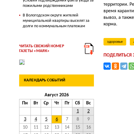
условия подтверждения факта ухода за
территории. Р
пожилыми родственниками
время каранти
В Вологодском округе жителей
вывоз, а такж
муниципальной квартиры выселят за
корма.
долги по коммунальным платежам
здоровье
ЧИТАТЬ СВЕЖИЙ НОМЕР
ГАЗЕТЫ «МАЯК»
ПОДЕЛИТЬСЯ
КАЛЕНДАРЬ СОБЫТИЙ
Август 2026
Пн
Вт
Ср
Чт
Пт
Сб
Вс
1
2
3
4
5
6
7
8
9
10
11
12
13
14
15
16