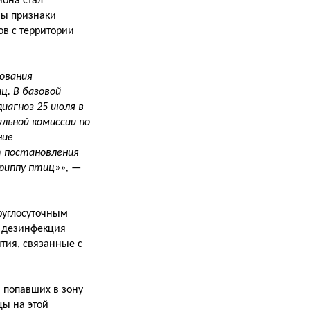
она стал
ны признаки
ов с территории
ования
ц. В базовой
иагноз 25 июля в
льной комиссии по
ние
т постановления
риппу птиц»»,
—
круглосуточным
и дезинфекция
тия, связанные с
 попавших в зону
цы на этой