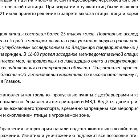
адеж птицы на Малечкинской птицефабрике череповецкого рай
 с прошлой пятницы. При вскрытии в тушках птиц были выявле
 21 июля принято решение о запрете вывоза птицы, яйца и корм
адеж птицы составил более 25 тысяч голов. Повторные исслед
из 5 проб в четырех выявили присутствие вируса гриппа пти
 углубленным исследованием во Владимире предварительный д
твержден. В 16-00 провел заседание межведомственной специа
лекса мер, направленных на ликвидацию очага и предупрежде
ния заболевания по территории области. Подготовлен проек
области «Об установлении карантина по высокопатогенному г
 Глазков.
установлены контрольно- пропускные пункты с дезбарьерами и 
ециалистов Управления ветеринарии и МВД. Ведётся досмотр 
и выезжающего транспорта, временно запрещены все мероприя
 и скоплением птицы в угрожаемой зоне.
правления ветеринарии начали подсчет животных в хозяйствах,
ражения. Изъятию и уничтожению подлежит всё поголовье пти