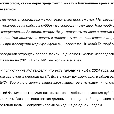
ожил о том, какие меры предстоит принять в ближайшее время, ч
я записи.
емя приема, сокращаем межинтервальные промежутки. Мы выводи
 терапевтов на работу в субботу по сокращенному дню. Нам необх
х специалистов. Администраторы будут дежурить по двое в первую 
нике. Они должны встречать и провожать пациентов, спрашивать, 
 их при посещении медучреждения»
, - рассказал Николай Гонтюрёв
 заседании затронули вопрос записи на диагностические исследова
 талона на УЗИ, КТ или МРТ несколько месяцев.
й поликлинике №7 увидели, что есть талоны на УЗИ с 2024 года, ж
полгода стоят в очереди на КТ. Есть вторая документация в обход 
ИС». Врачи по старинке записывают пациентов в тетради»
, - пояс
ргий Филимонов поручил наказывать за подобные нарушения рублём
иклиник. Глава региона назвал длинные очереди на обследования
оставил цель — сократить время ожидания до одной недели.