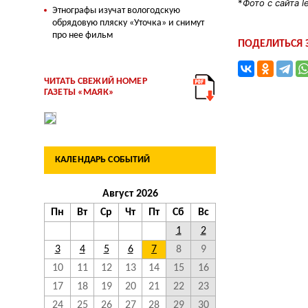
*
Фото с сайта l
Этнографы изучат вологодскую
обрядовую пляску «Уточка» и снимут
про нее фильм
ПОДЕЛИТЬСЯ
ЧИТАТЬ СВЕЖИЙ НОМЕР
ГАЗЕТЫ «МАЯК»
КАЛЕНДАРЬ СОБЫТИЙ
Август 2026
Пн
Вт
Ср
Чт
Пт
Сб
Вс
1
2
3
4
5
6
7
8
9
10
11
12
13
14
15
16
17
18
19
20
21
22
23
24
25
26
27
28
29
30