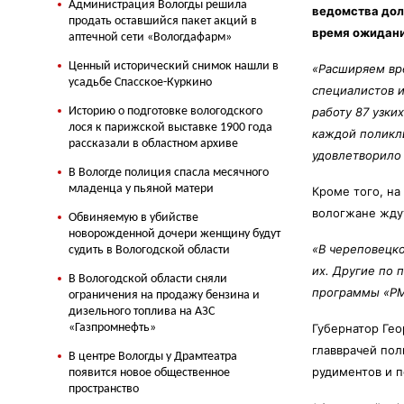
Администрация Вологды решила
ведомства дол
продать оставшийся пакет акций в
время ожидани
аптечной сети «Вологдафарм»
Ценный исторический снимок нашли в
«Расширяем вр
усадьбе Спасское-Куркино
специалистов и
Историю о подготовке вологодского
работу 87 узки
лося к парижской выставке 1900 года
каждой поликли
рассказали в областном архиве
удовлетворило
В Вологде полиция спасла месячного
младенца у пьяной матери
Кроме того, на
вологжане ждут
Обвиняемую в убийстве
новорожденной дочери женщину будут
«В череповецко
судить в Вологодской области
их. Другие по 
В Вологодской области сняли
программы «РМ
ограничения на продажу бензина и
дизельного топлива на АЗС
«Газпромнефть»
Губернатор Гео
главврачей пол
В центре Вологды у Драмтеатра
рудиментов и п
появится новое общественное
пространство