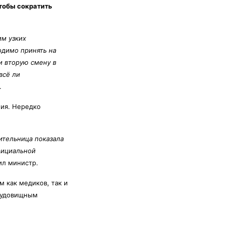
тобы сократить
м узких
одимо принять на
и вторую смену в
всё ли
.
ния. Нередко
ительница показала
официальной
нил министр.
 как медиков, так и
 чудовищным