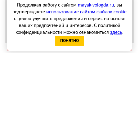
Продолжая работу с сайтом
mayak-vologda.ru
, вы
Администрация Вологды решила продать оставшийся пакет
подтверждаете
использование сайтом файлов cookie
акций в аптечной сети «Вологдафарм»
с целью улучшить предложения и сервис на основе
Ценный исторический снимок нашли в усадьбе Спасское-
ваших предпочтений и интересов. С политикой
Куркино
конфиденциальности можно ознакомиться
здесь
.
ПОНЯТНО
ЧИТАТЬ СВЕЖИЙ НОМЕР ГАЗЕТЫ «МАЯК»
КАЛЕНДАРЬ СОБЫТИЙ
Август 2026
Пн
Вт
Ср
Чт
Пт
Сб
Вс
1
2