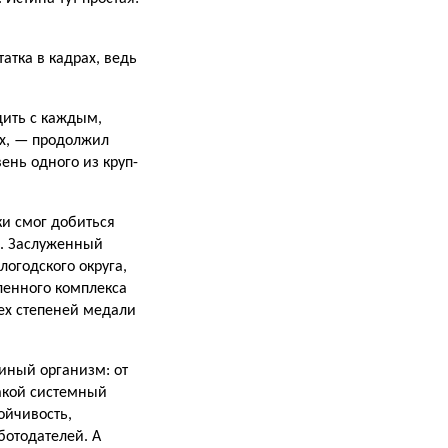
атка в кадрах, ведь
дить с каждым,
ах, — продолжил
ень одного из круп­
и смог до­биться
. За­служенный
логодского округа,
ленного комплекса
рех степеней медали
диный организм: от
а­кой системный
ойчивость,
ботодателей. А