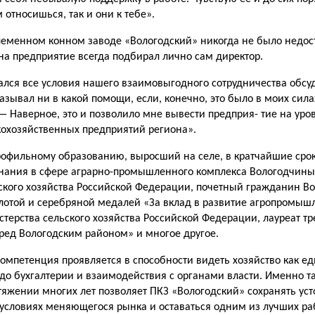
 относишься, так и они к тебе».
племенном кон­ном заводе «Вологодский» никогда не было недост
на предприятие всегда подбирал лично сам директор.
рался все условия нашего взаимовыгодного со­трудничества обсу
казывал ни в какой помощи, если, конечно, это было в моих сил
— Наверное, это и по­зволило мне вывести предприя- тие на уров
охозяйственных предприятий региона».
офильному об­разованию, выросший на селе, в кратчайшие срок
нания в сфере аграрно-промышленно­го комплекса Вологодчины
ского хозяйства Российской Федера­ции, почетный гражданин Во­
лотой и серебряной медалей «За вклад в развитие агропро­мыш
стерства сельского хозяйства Российской Феде­рации, лауреат т
еред Во­логодским районом» и многое другое.
компетенция проявляется в способности видеть хозяйство как е
до бухгалтерии и взаимодействия с органами власти. Именно т
­тяжении многих лет позволяет ПКЗ «Вологодский» сохранять уст
 условиях меняющегося рынка и оставаться одним из лучших ра