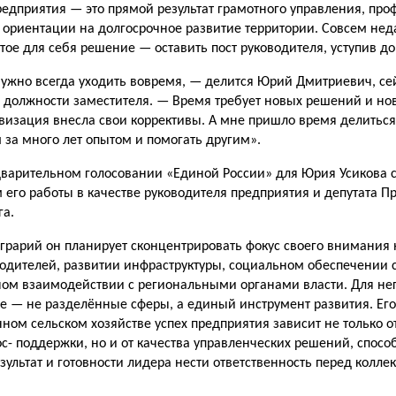
едприятия — это прямой ре­зультат грамотного управления, пр
ориентации на долгосрочное развитие территории. Совсем не
тое для себя решение — оставить пост руководителя, уступив д
нужно всегда ухо­дить вовремя, — делится Юрий Дмитриевич, сей
 должности заместителя. — Время требует новых решений и нов
визация внесла свои коррективы. А мне пришло время делитьс
за много лет опы­том и помогать другим».
дварительном го­лосовании «Единой России» для Юрия Усикова 
его работы в ка­честве руководителя предприятия и депутата Пр
га.
грарий он пла­нирует сконцентрировать фокус своего внимания
одителей, раз­витии инфраструктуры, соци­альном обеспечении 
ном взаимодействии с региональ­ными органами власти. Для нег
е — не разделённые сферы, а единый инструмент развития. Его
н­ном сельском хозяйстве успех предприятия зависит не только 
ос- поддержки, но и от качества управленческих решений, спо­с
езультат и готовности лидера нести ответственность перед колл