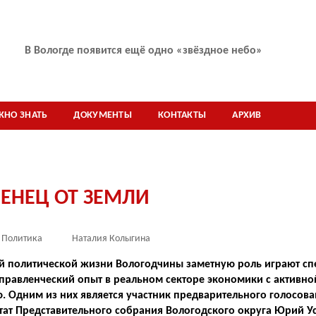
В Вологодской области подвели итоги XII летней
Спартакиады ветеранов и пенсионеров
ЖНО ЗНАТЬ
ДОКУМЕНТЫ
КОНТАКТЫ
АРХИВ
ЕНЕЦ ОТ ЗЕМЛИ
Политика
Наталия Колыгина
й политической жизни Вологодчины заметную роль играют сп
правленческий опыт в реальном секторе экономики с активн
. Одним из них является участник предварительного голосов
тат Представительного собрания Вологодского округа Юрий Ус