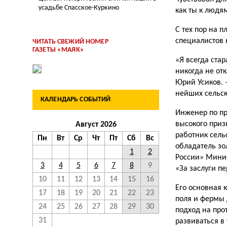
усадьбе Спасское-Куркино
как ты к людям
С тех пор на 
специалистов 
ЧИТАТЬ СВЕЖИЙ НОМЕР
ГАЗЕТЫ «МАЯК»
«Я всегда ста
никогда не от
Юрий Усиков. 
нейших сельск
КАЛЕНДАРЬ СОБЫТИЙ
Инженер по пр
высокого приз
Август 2026
работник сель
Пн
Вт
Ср
Чт
Пт
Сб
Вс
обладатель зо
1
2
Рос­сии» Мини
3
4
5
6
7
8
9
«За заслуги п
10
11
12
13
14
15
16
Его основная 
17
18
19
20
21
22
23
поля и фермы 
24
25
26
27
28
29
30
подход на про
31
развиваться в