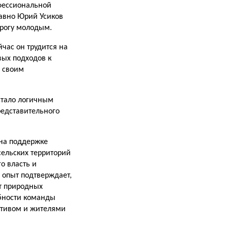
офессиональной
давно Юрий Усиков
орогу молодым.
час он трудится на
ых под­ходов к
я своим
стало логичным
едставитель­ного
 на поддержке
сельских территорий
о власть и
 опыт подтверждает,
от природных
обности команды
ективом и жителями