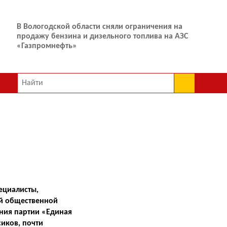
Суд заставил пенсионерку-экстрасенса вернуть
внедорожник, заработанный на «исцеляющих»
сеансах
ециалисты,
ой общественной
ания партии «Единая
иков, почти