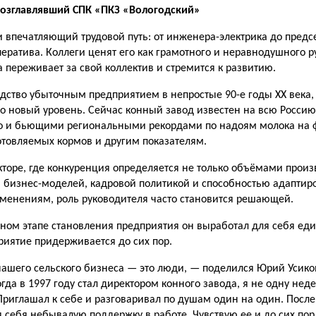
 возглавлявший СПК «ПКЗ «Вологодский»
и впечат­ляющий трудовой путь: от инженера-электрика до предс
ератива. Кол­леги ценят его как грамотного и неравнодушного р
 пере­живает за свой коллектив и стремится к развитию.
дство убыточ­ным предприятием в непростые 90-е годы ХХ века,
 новый уро­вень. Сейчас конный завод из­вестен на всю Россию
 и бьющи­ми региональными рекордами по надоям молока на ф
отовляемых кормов и другим показателям.
кторе, где конку­ренция определяется не только объёмами произ
 бизнес-моделей, кадровой политикой и способ­ностью адаптиро
менениям, роль руководителя часто становится решающей.
ном этапе ста­новления предприятия он вы­работал для себя еди
риятие придерживается до сих пор.
нашего сельского бизнеса — это люди, — поделил­ся Юрий Усик
гда в 1997 году стал директором конного заво­да, я не одну нед
Приглашал к себе и разговаривал по душам один на один. После 
 себя небывалую поддержку в работе. Чувствую ее и до сих пор.