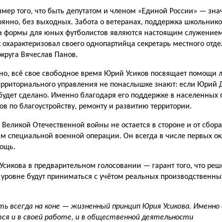
имер того, что быть депутатом и членом «Еди­ной России» — зна
тоянно, без выходных. Забота о ветеранах, поддержка школьнико
ка формы для юных футболистов являются настоящим служение
 охарак­теризовал своего однопартийца секретарь местного отде
округа Вячеслав Панов.
но, всё свое свободное время Юрий Усиков посвящает помощи 
ерриториаль­ного управления не понаслышке знают: если Юрий
будет сдела­но. Именно благодаря его под­держке в населенных 
ов по благоустройству, ремонту и развитию территории.
 Великой Отечественной войны не остается в стороне и от сбора
 специ­альной военной операции. Он всегда в числе первых ока
ощь.
Усикова в предварительном голосова­нии — гарант того, что ре
уровне будут приниматься с учётом реальных производственны
ь всегда на коне — жизненный принцип Юрия Усикова. Именно 
ся и в своей работе, и в общественной деятельности