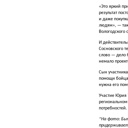
«Это яркий пр
результат пос
и даже покуп
людям», — так
Вологодского 
И действитель
Сосновского т
слово — дело 
немало проект
Сын участника
помощи бойцам
нужна его пом
Участие Юрия 
региональном 
потребностей.
*На фото: Быт
придерживает