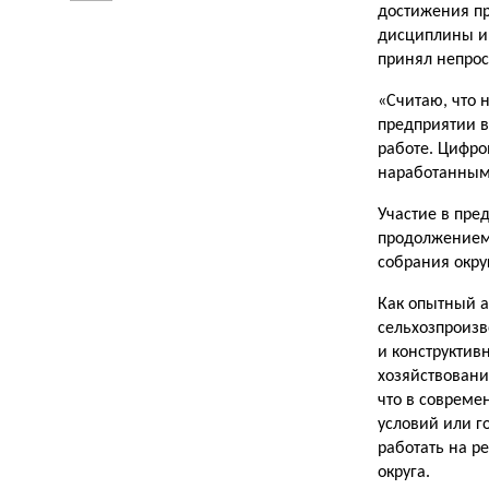
достижения пр
дисциплины и 
принял непрос
«Считаю, что 
предприятии в
работе. Цифро
наработанным 
Участие в пре
продолжением 
собрания окру
Как опытный а
сельхозпроизв
и конструктив
хозяйствовани
что в совреме
условий или г
работать на р
округа.