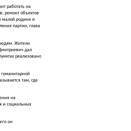
чит работать на
в, ремонт объектов
м малой родине и
ления партии, глава
людям. Жи­тели
 Дмитриевич дал
пунктах реализовано
 гумани­тарной
зыва­ется там, где
шения на
х и социальных
его он