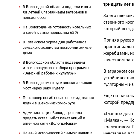
тридцать лет
В Вологодской области подвели итоги
XII летней Спартакиады ветеранов и
За его плечам
пенсионеров
ственного кооп
На Вологодчине готовность котельных
который всегда
и сетей к зиме превысила 65 %
Приняв руково
В Тотемском округе для работников
принципиально
сельского хозяйства построили жилые
дома
жеребцами, но
качеством заг
В Вологодской области подведены
итоги конкурсного отбора программы
В аграрном се
«Земский работник культуры»
устойчивостью
В Вологодском округе восстанавливают
гуляторным из
мост через реку Пудегу
Еще на началь
Пенсионер погиб после опрокидывания
которой предп
лодки в Шекснинском округе
Администрация Вологды решила
«Главное для 
продать оставшийся пакет акций в
«Маяка». — Ко
аптечной сети «Вологдафарм»
коллективом. 
Ценный исторический снимок нашли в
чувствовал для