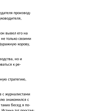
едателя производ­
уководи­теля,
 он вывел его на
 не только своими
уражную ко­рову,
водства, но и
ваться к ре­
ную стра­тегию,
ов с журналистами
елю знакомился с
таких бесед я по­
 Истина тут простая: