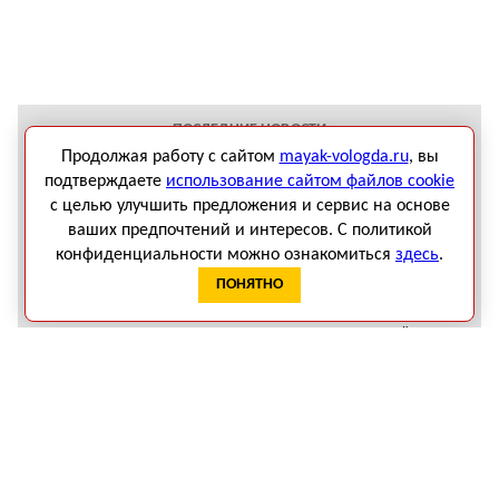
ПОСЛЕДНИЕ НОВОСТИ
Продолжая работу с сайтом
mayak-vologda.ru
, вы
Пенсионер погиб после опрокидывания лодки в Шекснинском
подтверждаете
использование сайтом файлов cookie
округе
с целью улучшить предложения и сервис на основе
Администрация Вологды решила продать оставшийся пакет
ваших предпочтений и интересов. С политикой
акций в аптечной сети «Вологдафарм»
конфиденциальности можно ознакомиться
здесь
.
Ценный исторический снимок нашли в усадьбе Спасское-
ПОНЯТНО
Куркино
Историю о подготовке вологодского лося к парижской
выставке 1900 года рассказали в областном архиве
В Вологде полиция спасла месячного младенца у пьяной
матери
Обвиняемую в убийстве новорожденной дочери женщину
будут судить в Вологодской области