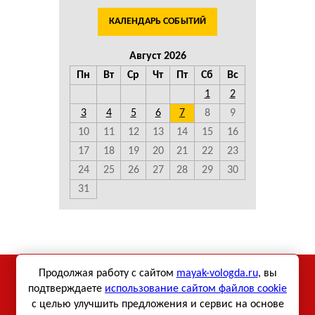
КАЛЕНДАРЬ СОБЫТИЙ
Август 2026
Пн
Вт
Ср
Чт
Пт
Сб
Вс
1
2
3
4
5
6
7
8
9
10
11
12
13
14
15
16
17
18
19
20
21
22
23
24
25
26
27
28
29
30
31
Использование материалов сетевого издания «Маяк-
Продолжая работу с сайтом
mayak-vologda.ru
, вы
Вологда» возможно только при использовании активной
подтверждаете
использование сайтом файлов cookie
с целью улучшить предложения и сервис на основе
ссылки.