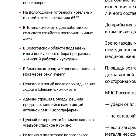
Возгорание на
пенсионеров
исшествия нез
На Вологодчине готовность котельных
личного соста
и сетей к зиме превысила 65 %
До прибытия э
В Тотемском округе для работников
в том числе д
сельского хозяйства построили жилые
дома
Звено газодым
В Вологодской области подведены
немедленно пе
итоги конкурсного отбора программы
медиков, женщ
«Земский работник культуры»
Площадь возго
В Вологодском округе восстанавливают
мост через реку Пудегу
дознавателей 
со стороны хо
Пенсионер погиб после опрокидывания
лодки в Шекснинском округе
МЧС России н
Администрация Вологды решила
— убери от пл
продать оставшийся пакет акций в
аптечной сети «Вологдафарм»
— не оставляй
Ценный исторический снимок нашли в
усадьбе Спасское-Куркино
— если загоре
металлическо
Историю о подготовке вологодского