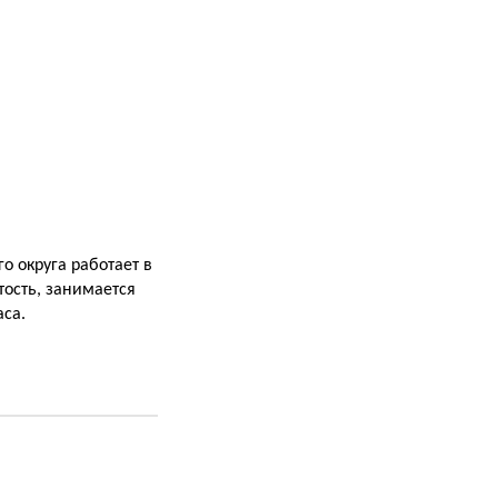
о округа работает в
тость, занимается
аса.