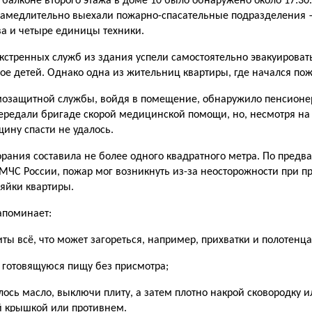
 балконе второго этажа в доме 10 было обнаружено около 17:30.
амедлительно выехали пожар­но-спасательные подразделения 
ва и четыре единицы техники.
кстренных служб из здания успели самостоятельно эвакуировать
вое детей. Однако одна из жительниц квартиры, где начался пож
озащитной службы, войдя в помещение, обнаружило пенсионерк
редали бригаде ско­рой медицинской помощи, но, несмотря на 
ину спасти не удалось.
рания составила не более од­ного квадратного метра. По пре
МЧС России, пожар мог возникнуть из-за неосторожности при п
зяйки квартиры.
апоминает:
иты всё, что может загореться, например, прихватки и полотенца
 готовящуюся пищу без при­смотра;
лось масло, выключи плиту, а затем плотно накрой сковородку 
й крышкой или противнем.