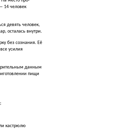
 На место про­
— 14 человек
ся девять человек,
ар, осталась внутри.
у без со­знания. Её
все усилия
дварительным данным
риго­товлении пищи
;
или кастрюлю