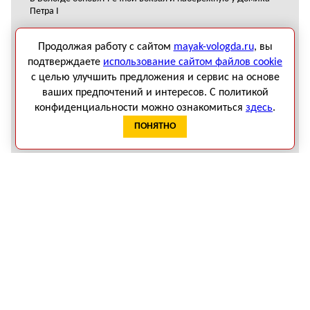
Петра I
Итоги пятилетки: помощь людям как приоритет
Продолжая работу с сайтом
mayak-vologda.ru
, вы
Вечер памяти гармониста и композитора Николая Драчкова
подтверждаете
использование сайтом файлов cookie
прошел в Вологодском округе
с целью улучшить предложения и сервис на основе
В Вологодской области подвели итоги XII летней Спартакиады
ваших предпочтений и интересов. С политикой
ветеранов и пенсионеров
конфиденциальности можно ознакомиться
здесь
.
На Вологодчине готовность котельных и сетей к зиме
ПОНЯТНО
превысила 65 %
В Тотемском округе для работников сельского хозяйства
построили жилые дома
В Вологодской области подведены итоги конкурсного отбора
программы «Земский работник культуры»
В Вологодском округе восстанавливают мост через реку
Пудегу
Пенсионер погиб после опрокидывания лодки в Шекснинском
округе
Администрация Вологды решила продать оставшийся пакет