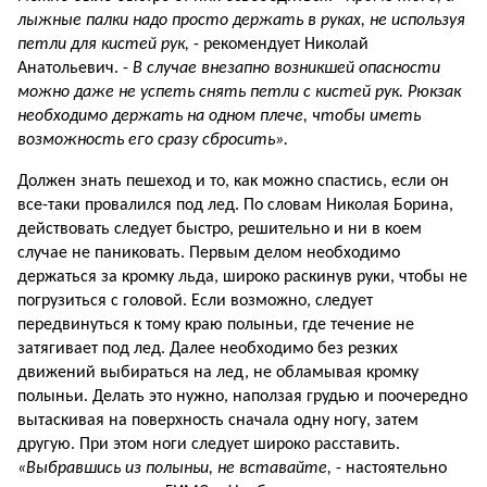
лыжные палки надо просто держать в руках, не используя
петли для кистей рук,
- рекомендует Николай
Анатольевич. -
В случае внезапно возникшей опасности
можно даже не успеть снять петли с кистей рук. Рюкзак
необходимо держать на одном плече, чтобы иметь
возможность его сразу сбросить».
Должен знать пешеход и то, как можно спастись, если он
все-­таки провалился под лед. По словам Николая Борина,
действовать следует быстро, решительно и ни в коем
случае не паниковать. Первым делом необходимо
держаться за кромку льда, широко раскинув руки, чтобы не
погрузиться с головой. Если возможно, следует
передвинуться к тому краю полыньи, где течение не
затягивает под лед. Далее необходимо без резких
движений выбираться на лед, не обламывая кромку
полыньи. Делать это нужно, наползая грудью и поочередно
вытаскивая на поверхность сначала одну ногу, затем
другую. При этом ноги следует широко расставить.
«Выбравшись из полыньи, не вставайте,
- настоятельно