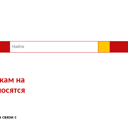
кам на
осятся
 связи с