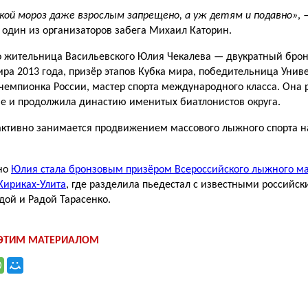
кой мороз даже взрослым запрещено, а уж детям и подавно»
, 
один из организаторов забега Михаил Каторин.
о жительница Васильевского Юлия Чекалева — двукратный бро
ра 2013 года, призёр этапов Кубка мира, победительница Унив
чемпионка России, мастер спорта международного класса. Она 
е и продолжила династию именитых биатлонистов округа.
ктивно занимается продвижением массового лыжного спорта н
но
Юлия стала бронзовым призёром Всероссийского лыжного м
 Кириках-Улита
, где разделила пьедестал с известными россий
ой и Радой Тарасенко.
 ЭТИМ МАТЕРИАЛОМ