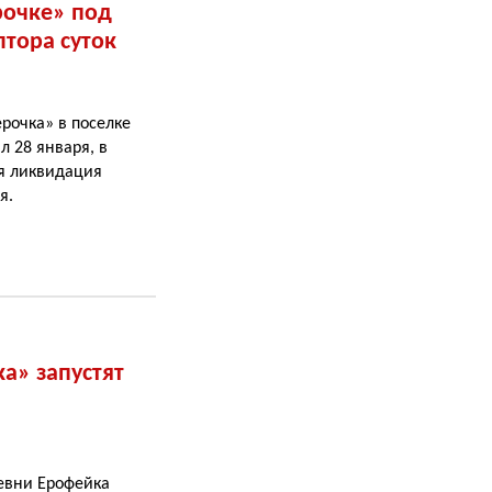
рочке» под
тора суток
рочка» в поселке
л 28 января, в
ая ликвидация
я.
а» запустят
ревни Ерофейка