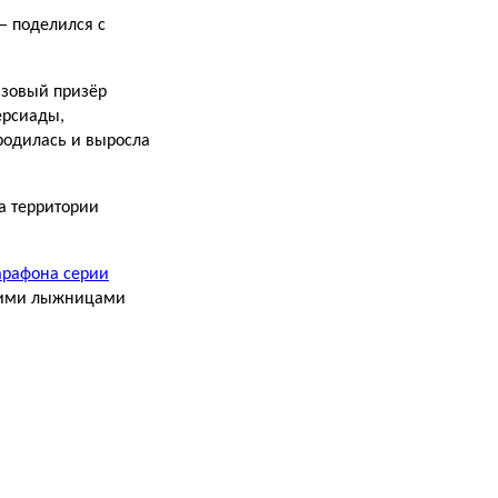
— поделился с
нзовый призёр
ерсиады,
родилась и выросла
а территории
арафона серии
скими лыжницами