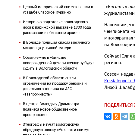
«Бегать в та
Ценный исторический снимок нашли в
усадьбе Спасское-Куркино
журналистами 
Историю о подготовке вологодского
Напомним, чт
лося к парижской выставке 1900 года
чемпионата ми
рассказали в областном архиве
многократная 
В Вологде полиция спасла месячного
на Вологодчин
младенца у пьяной матери
Сейчас Юлия а
Обвиняемую в убийстве
региона.
новорожденной дочери женщину будут
судить в Вологодской области
Совсем недав
В Вологодской области сняли
Russialoppet в
ограничения на продажу бензина и
Лизой Шалабуд
дизельного топлива на АЗС
«Газпромнефть»
В центре Вологды у Драмтеатра
ПОДЕЛИТЬСЯ
появится новое общественное
пространство
Этнографы изучат вологодскую
обрядовую пляску «Уточка» и снимут