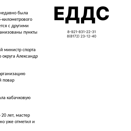
 недавно была
5-километрового
ется с другими
ганизованы пункты
й министр спорта
о округа Александр
 организацию
й повар
лала кабачковую
20 лет, мастер
но уже отметил и