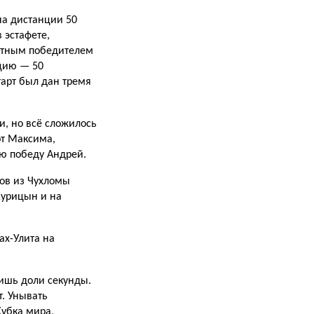
а дистанции 50
 эстафете,
ютным победителем
нцию — 50
тарт был дан тремя
и, но всё сложилось
от Максима,
ю победу Андрей.
нов из Чухломы
Курицын и на
ах-Улита на
лишь доли секунды.
т. Унывать
Кубка мира,