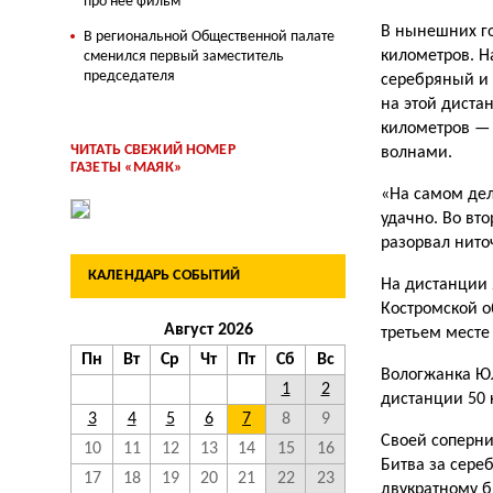
про нее фильм
В нынешних г
В региональной Общественной палате
километров. Н
сменился первый заместитель
председателя
серебряный и
на этой диста
километров — 
ЧИТАТЬ СВЕЖИЙ НОМЕР
волнами.
ГАЗЕТЫ «МАЯК»
«На самом дел
удачно. Во вто
разорвал нито
КАЛЕНДАРЬ СОБЫТИЙ
На дистанции 
Костромской о
Август 2026
третьем месте
Пн
Вт
Ср
Чт
Пт
Сб
Вс
Вологжанка Юл
1
2
дистанции 50 
3
4
5
6
7
8
9
Своей соперни
10
11
12
13
14
15
16
Битва за сере
17
18
19
20
21
22
23
двукратному б