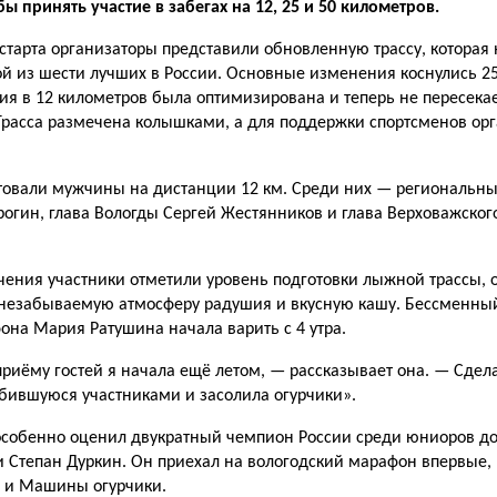
бы принять участие в забегах на 12, 25 и 50 километров.
старта организаторы представили обновленную трассу, которая
й из шести лучших в России. Основные изменения коснулись 2
ция в 12 километров была оптимизирована и теперь не пересека
расса размечена колышками, а для поддержки спортсменов ор
овали мужчины на дистанции 12 км. Среди них — региональны
огин, глава Вологды Сергей Жестянников и глава Верховажског
чения участники отметили уровень подготовки лыжной трассы,
 незабываемую атмосферу радушия и вкусную кашу. Бессменны
на Мария Ратушина начала варить с 4 утра.
 приёму гостей я начала ещё летом, — рассказывает она. — Сде
юбившуюся участниками и засолила огурчики».
особенно оценил двукратный чемпион России среди юниоров до 
и Степан Дуркин. Он приехал на вологодский марафон впервые, 
у, и Машины огурчики.