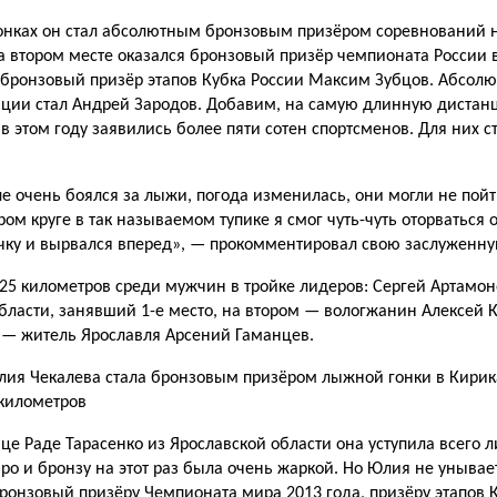
онках он стал абсолютным бронзовым призёром соревнований н
а втором месте оказался бронзовый призёр чемпионата России в
 бронзовый призёр этапов Кубка России Максим Зубцов. Абсол
нции стал Андрей Зародов. Добавим, на самую длинную диста
в этом году заявились более пяти сотен спортсменов. Для них с
е очень боялся за лыжи, погода изменилась, они могли не пойт
ром круге в так называемом тупике я смог чуть-чуть оторваться 
чку и вырвался вперед», — прокомментировал свою заслуженну
25 километров среди мужчин в тройке лидеров: Сергей Артамо
бласти, занявший 1-е место, на втором — вологжанин Алексей 
 — житель Ярославля Арсений Гаманцев.
ия Чекалева стала бронзовым призёром лыжной гонки в Кирик
километров
це Раде Тарасенко из Ярославской области она уступила всего 
бро и бронзу на этот раз была очень жаркой. Но Юлия не унывае
ронзовый призёру Чемпионата мира 2013 года, призёру этапов 