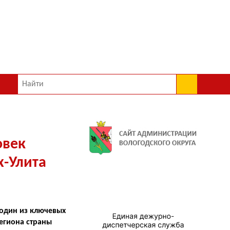
овек
-Улита
 один из ключевых
региона страны