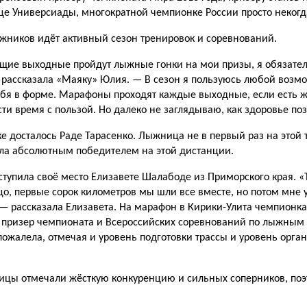
е Универсиады, многократной чемпионке России просто некогд
жников идёт активный сезон тренировок и соревнований.
щие выходные пройдут лыжные гонки на мои призы, я обязате
рассказала «Маяку» Юлия. — В сезон я пользуюсь любой возм
бя в форме. Марафоны проходят каждые выходные, если есть ж
сти время с пользой. Но далеко не заглядываю, как здоровье поз
ке досталось Раде Тарасенко. Лыжница не в первый раз на этой 
ла абсолютным победителем на этой дистанции.
 уступила своё место Елизавете Шалабоде из Приморского края. «
ицо, первые сорок километров мы шли все вместе, но потом мне 
 — рассказала Елизавета. На марафон в Кирики-Улита чемпионка
 призер чемпионата и Всероссийских соревнований по лыжным 
пожалела, отмечая и уровень подготовки трассы и уровень орга
цы отмечали жёсткую конкуренцию и сильных соперников, поэ