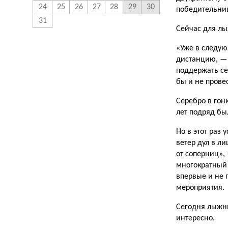
24
25
26
27
28
29
30
победительниц
31
Сейчас для лы
«Уже в следую
дистанцию, — 
поддержать се
бы и не прове
Серебро в гон
лет подряд бы
Но в этот раз
ветер дул в л
от соперниц»,
многократный
впервые и не 
мероприятия.
Сегодня лыжни
интересно.