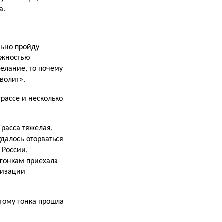
а.
льно пройду
ожностью
елание, то почему
волит».
трассе и несколько
Трасса тяжелая,
удалось оторваться
 России,
гонкам приехала
низации
тому гонка прошла