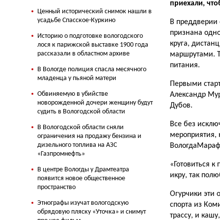
приехали, что
Ценный исторический снимок нашли в
усадьбе Спасское-Куркино
В преддверии 
признана одно
Историю о подготовке вологодского
круга, дистан
лося к парижской выставке 1900 года
рассказали в областном архиве
маршрутами. Т
питания.
В Вологде полиция спасла месячного
младенца у пьяной матери
Первыми старт
Обвиняемую в убийстве
Александр Мур
новорожденной дочери женщину будут
Дубов.
судить в Вологодской области
Все без исклю
В Вологодской области сняли
мероприятия,
ограничения на продажу бензина и
дизельного топлива на АЗС
ВологдаМарафо
«Газпромнефть»
«Готовиться к
В центре Вологды у Драмтеатра
икру, так пол
появится новое общественное
пространство
Огурчики эти 
Этнографы изучат вологодскую
спорта из Ком
обрядовую пляску «Уточка» и снимут
трассу, и каш