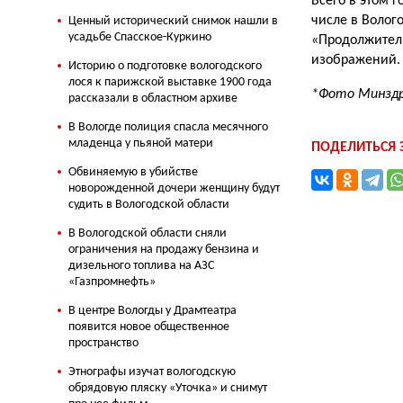
Всего в этом 
числе в Волог
Ценный исторический снимок нашли в
усадьбе Спасское-Куркино
«Продолжитель
изображений.
Историю о подготовке вологодского
лося к парижской выставке 1900 года
*Фото Минздр
рассказали в областном архиве
В Вологде полиция спасла месячного
младенца у пьяной матери
ПОДЕЛИТЬСЯ
Обвиняемую в убийстве
новорожденной дочери женщину будут
судить в Вологодской области
В Вологодской области сняли
ограничения на продажу бензина и
дизельного топлива на АЗС
«Газпромнефть»
В центре Вологды у Драмтеатра
появится новое общественное
пространство
Этнографы изучат вологодскую
обрядовую пляску «Уточка» и снимут