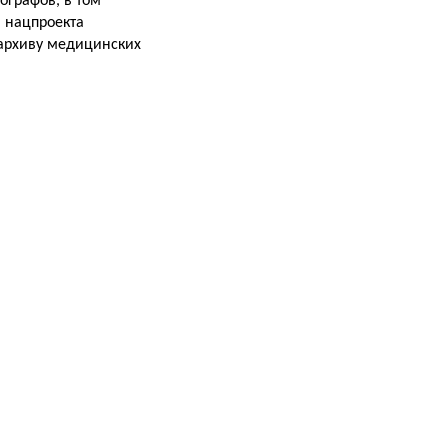
ографов, в том
 нацпроекта
 архиву медицинских