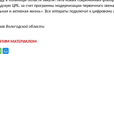
году в больницы области закупят пять новых современных флюор
одскую ЦРБ, за счет программы модернизации первичного звена
ная и активная жизнь». Все аппараты подключат к цифровому
ав Вологодской области
 ЭТИМ МАТЕРИАЛОМ