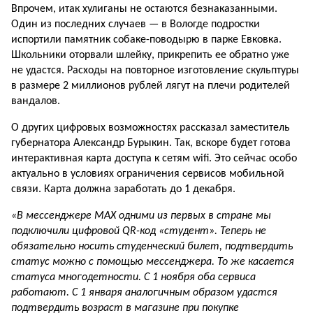
Впрочем, итак хулиганы не остаются безнаказанными.
Один из последних случаев — в Вологде подростки
испортили памятник собаке-поводырю в парке Евковка.
Школьники оторвали шлейку, прикрепить ее обратно уже
не удастся. Расходы на повторное изготовление скульптуры
в размере 2 миллионов рублей лягут на плечи родителей
вандалов.
О других цифровых возможностях рассказал заместитель
губернатора Александр Бурыкин. Так, вскоре будет готова
интерактивная карта доступа к сетям
wifi.
Это сейчас особо
актуально в условиях ограничения сервисов мобильной
связи. Карта должна заработать до 1 декабря.
«В мессенджере MAX одними из первых в стране мы
подключили цифровой
QR
-код «студент». Теперь не
обязательно носить студенческий билет, подтвердить
статус можно с помощью мессенджера. То же касается
статуса многодетности. С 1 ноября оба сервиса
работают. С 1 января аналогичным образом удастся
подтвердить возраст в магазине при покупке