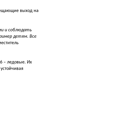
рещающие выход на
ми и соблюдать
пример детям. Все
меститель
16 – ледовые. Их
я устойчивая