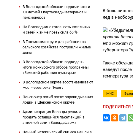
В Вологодской области подвели итоги
В большинстве
XII летней Спартакиады ветеранов и
лед в необору
пенсионеров
На Вологодчине готовность котельных
«Убедитель
и сетей к зиме превысила 65 %
правила безоп
В Тотемском округе для работников
это может пр
сельского хозяйства построили жилые
губернатора Э
дома
В Вологодской области подведены
Также обсуждал
итоги конкурсного отбора программы
наведут после 
«Земский работник культуры»
температура в
В Вологодском округе восстанавливают
мост через реку Пудегу
МЧС
Безо
Пенсионер погиб после опрокидывания
лодки в Шекснинском округе
ПОДЕЛИТЬСЯ
Администрация Вологды решила
продать оставшийся пакет акций в
аптечной сети «Вологдафарм»
Ценный исторический снимок нашли в