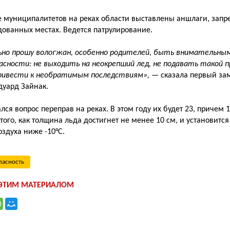
 муниципалитетов на реках области выставлены аншлаги, зап
дованных местах. Ведется патрулирование.
но прошу вологжан, особенно родителей, быть внимательны
асности: не выходить на неокрепший лед, не подавать такой 
ивести к необратимым последствиям», —
сказала первый за
дуард Зайнак.
ся вопрос переправ на реках. В этом году их будет 23, причем 
того, как толщина льда достигнет не менее 10 см, и установитс
оздуха ниже -10°С.
пасность
 ЭТИМ МАТЕРИАЛОМ