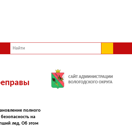
реправы
тановление полного
 безопасность на
пший лед. Об этом