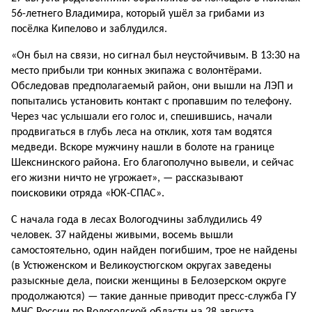
56-летнего Владимира, который ушёл за грибами из
посёлка Кипелово и заблудился.
«Он был на связи, но сигнал был неустойчивым. В 13:30 на
место прибыли три конных экипажа с волонтёрами.
Обследовав предполагаемый район, они вышли на ЛЭП и
попытались установить контакт с пропавшим по телефону.
Через час услышали его голос и, спешившись, начали
продвигаться в глубь леса на отклик, хотя там водятся
медведи. Вскоре мужчину нашли в болоте на границе
Шекснинского района. Его благополучно вывели, и сейчас
его жизни ничто не угрожает», — рассказывают
поисковики отряда «ЮК-СПАС».
С начала года в лесах Вологодчины заблудились 49
человек. 37 найдены живыми, восемь вышли
самостоятельно, один найден погибшим, трое не найдены
(в Устюженском и Великоустюгском округах заведены
разыскные дела, поиски женщины в Белозерском округе
продолжаются) — такие данные приводит пресс-служба ГУ