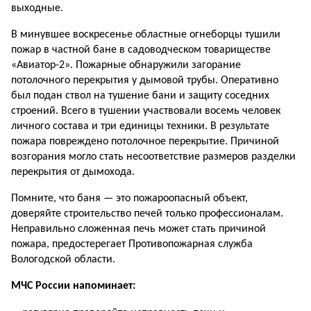
выходные.
В минувшее воскресенье об­ластные огнеборцы тушили
пожар в частной бане в садоводческом товариществе
«Авиатор-2». По­жарные обнаружили загорание
потолочного перекрытия у дымо­вой трубы. Оперативно
был подан ствол на тушение бани и защиту соседних
строений. Всего в туше­нии участвовали восемь человек
личного состава и три единицы техники. В результате
пожара по­вреждено потолочное перекрытие. Причиной
возгорания могло стать несоответствие размеров раздел­ки
перекрытия от дымохода.
Помните, что баня — это по­жароопасный объект,
доверяйте строительство печей только про­фессионалам.
Неправильно сло­женная печь может стать причиной
пожара, предостерегает Противо­пожарная служба
Вологодской области.
МЧС России напоминает: