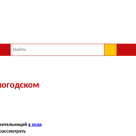
логодском
 жительницей
в ходе
 рассмотреть