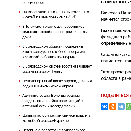
возможность 
пенсионеров
На Вологодчине готовность котельных
Вячеслав Пано
и сетей к зиме превысила 65 %
начнется стро
В Тотемском округе для работников
Глава пояснил
сельского хозяйства построили жилые
фельдшер рабо
дома
определенные 
В Вологодской области подведены
итоги конкурсного отбора программы
Строительство
«Земский работник культуры»
пациентов, та
В Вологодском округе восстанавливают
мост через реку Пудегу
Этот проект р
области в рам
Пенсионер погиб после опрокидывания
лодки в Шекснинском округе
Администрация Вологды решила
ПОДЕЛИТЬСЯ
продать оставшийся пакет акций в
аптечной сети «Вологдафарм»
Ценный исторический снимок нашли в
усадьбе Спасское-Куркино
Историю о подготовке вологодского