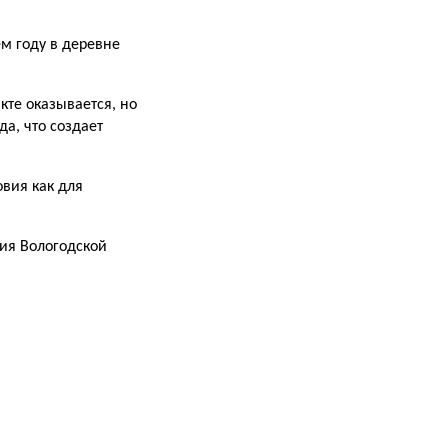
ем году в деревне
кте оказывается, но
а, что создает
овия как для
ния Вологодской