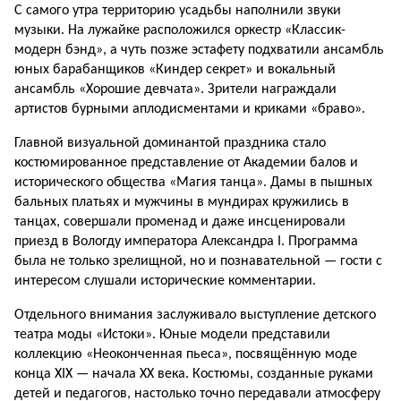
С самого утра территорию усадьбы наполнили звуки
музыки. На лужайке расположился оркестр «Классик-
модерн бэнд», а чуть позже эстафету подхватили ансамбль
юных барабанщиков «Киндер секрет» и вокальный
ансамбль «Хорошие девчата». Зрители награждали
артистов бурными аплодисментами и криками «браво».
Главной визуальной доминантой праздника стало
костюмированное представление от Академии балов и
исторического общества «Магия танца». Дамы в пышных
бальных платьях и мужчины в мундирах кружились в
танцах, совершали променад и даже инсценировали
приезд в Вологду императора Александра I. Программа
была не только зрелищной, но и познавательной — гости с
интересом слушали исторические комментарии.
Отдельного внимания заслуживало выступление детского
театра моды «Истоки». Юные модели представили
коллекцию «Неоконченная пьеса», посвящённую моде
конца XIX — начала XX века. Костюмы, созданные руками
детей и педагогов, настолько точно передавали атмосферу