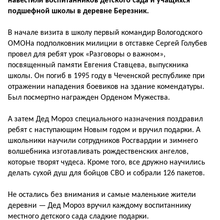
навестили воспитанников детского сада и учащихся
подшефной школы в деревне Березник.
В начале визита в школу первый командир Вологодского
ОМОНа подполковник милиции в отставке Сергей Голубев
провел для ребят урок «Разговоры о важном»,
посвященный памяти Евгения Ставцева, выпускника
школы. Он погиб в 1995 году в Чеченской республике при
отражении нападения боевиков на здание комендатуры.
Был посмертно награжден Орденом Мужества.
А затем Дед Мороз специального назначения поздравил
ребят с наступающим Новым годом и вручил подарки. А
школьники научили сотрудников Росгвардии и зимнего
волшебника изготавливать рождественских ангелов,
которые творят чудеса. Кроме того, все дружно научились
делать сухой душ для бойцов СВО и собрали 126 пакетов.
Не остались без внимания и самые маленькие жители
деревни — Дед Мороз вручил каждому воспитаннику
местного детского сада сладкие подарки.