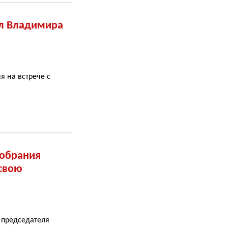
ил Владимира
я на встрече с
собрания
 свою
 председателя