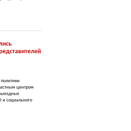
лись
редставителей
 политики
ластным центром
 выездных
О и социального