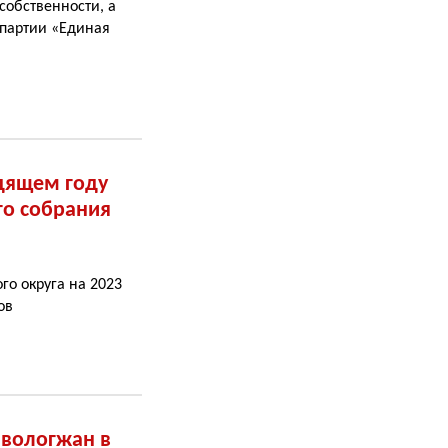
собственности, а
 партии «Единая
одящем году
го cобрания
го округа на 2023
ов
 вологжан в