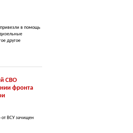
 привезли в помощь
 дизельные
ое другое
ий СВО
инии фронта
ои
 от ВСУ зачищен