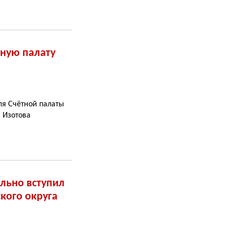
тную палату
я Счётной палаты
 Изотова
льно вступил
кого округа