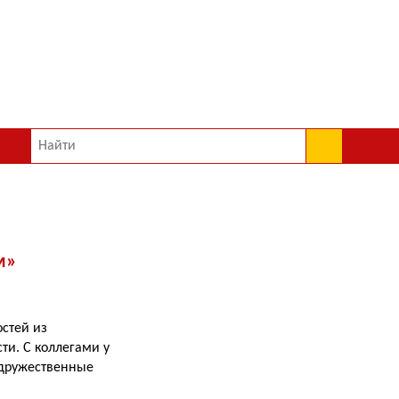
м»
остей из
ти. С коллегами у
 дружественные