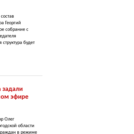
 состав
ра Георгий
ое собрание с
едателя
я структура будет
а задали
мом эфире
ор Олег
годской области
граждан в режиме