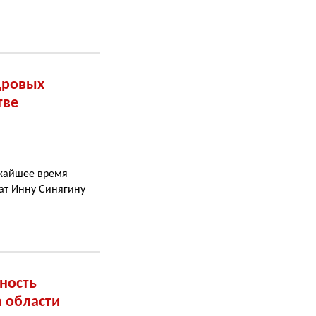
дровых
тве
ижайшее время
ат Инну Синягину
ность
 области