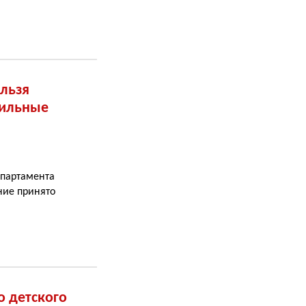
ельзя
бильные
епартамента
ние принято
о детского