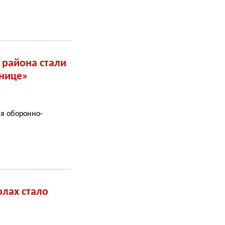
 района стали
рнице»
ая оборонно-
лах стало