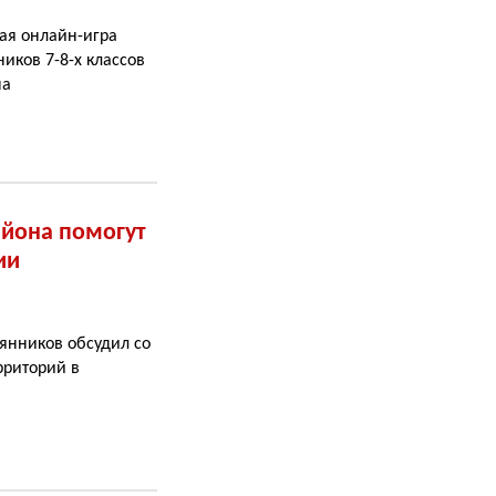
ая онлайн-игра
иков 7-8-х классов
на
йона помогут
ии
тянников обсудил со
рриторий в