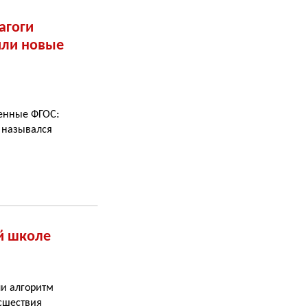
агоги
или новые
ленные ФГОС:
 назывался
й школе
ли алгоритм
сшествия