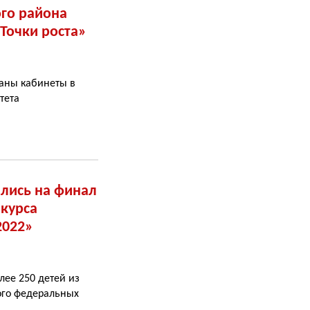
ого района
Точки роста»
ваны кабинеты в
тета
ились на финал
нкурса
2022»
лее 250 детей из
ого федеральных