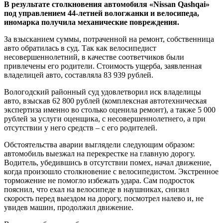
В результате столкновения автомобиля «Nissan Qashqai»
под управлением 44-летней вологжанки и велосипеда,
иномарка получила механические повреждения.
За взысканием суммы, потраченной на ремонт, собственница
авто обратилась в суд. Так как велосипедист
несовершеннолетний, в качестве соответчиков были
привлечены его родители. Стоимость ущерба, заявленная
владелицей авто, составляла 83 939 рублей.
Вологодский районный суд удовлетворил иск владелицы
авто, взыскав 62 800 рублей (комплексная автотехническая
экспертиза именно во столько оценила ремонт), а также 5 000
рублей за услуги оценщика, с несовершеннолетнего, а при
отсутствии у него средств – с его родителей.
Обстоятельства аварии выглядели следующим образом:
автомобиль выезжал на перекрестке на главную дорогу.
Водитель, убедившись в отсутствии помех, начал движение,
когда произошло столкновение с велосипедистом. Экстренное
торможение не помогло избежать удара. Сам подросток
пояснил, что ехал на велосипеде в наушниках, снизил
скорость перед выездом на дорогу, посмотрел налево и, не
увидев машин, продолжил движение.