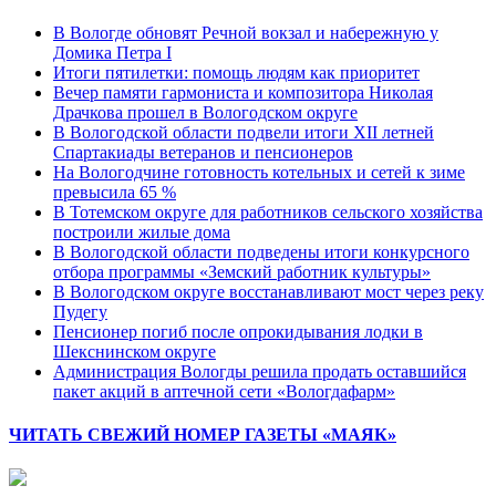
В Вологде обновят Речной вокзал и набережную у
Домика Петра I
Итоги пятилетки: помощь людям как приоритет
Вечер памяти гармониста и композитора Николая
Драчкова прошел в Вологодском округе
В Вологодской области подвели итоги XII летней
Спартакиады ветеранов и пенсионеров
На Вологодчине готовность котельных и сетей к зиме
превысила 65 %
В Тотемском округе для работников сельского хозяйства
построили жилые дома
В Вологодской области подведены итоги конкурсного
отбора программы «Земский работник культуры»
В Вологодском округе восстанавливают мост через реку
Пудегу
Пенсионер погиб после опрокидывания лодки в
Шекснинском округе
Администрация Вологды решила продать оставшийся
пакет акций в аптечной сети «Вологдафарм»
ЧИТАТЬ СВЕЖИЙ НОМЕР ГАЗЕТЫ «МАЯК»