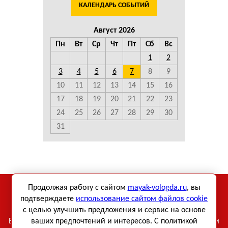
КАЛЕНДАРЬ СОБЫТИЙ
Август 2026
Пн
Вт
Ср
Чт
Пт
Сб
Вс
1
2
3
4
5
6
7
8
9
10
11
12
13
14
15
16
17
18
19
20
21
22
23
24
25
26
27
28
29
30
31
Использование материалов сетевого издания «Маяк-
Продолжая работу с сайтом
mayak-vologda.ru
, вы
Вологда» возможно только при использовании активной
подтверждаете
использование сайтом файлов cookie
с целью улучшить предложения и сервис на основе
ссылки.
Все права на тексты и фотографии принадлежат их авторам
ваших предпочтений и интересов. С политикой