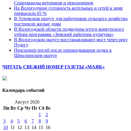
Спартакиады ветеранов и пенсионеров
На Вологодчине готовность котельных и сетей к зиме
превысила 65 %
В Тотемском округе для работников сельского хозяйства
построили жилые дома
В Вологодской области подведены итоги конкурсного
отбора программы «Земский работник культуры»
В Вологодском округе восстанавливают мост через реку
Пудегу
Пенсионер погиб после опрокидывания лодки в
Шекснинском округе
ЧИТАТЬ СВЕЖИЙ НОМЕР ГАЗЕТЫ «МАЯК»
Календарь событий
Август 2026
Пн
Вт
Ср
Чт
Пт
Сб
Вс
1
2
3
4
5
6
7
8
9
10
11
12
13
14
15
16