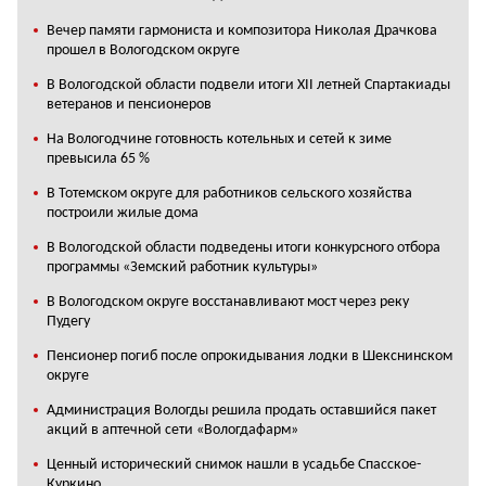
Вечер памяти гармониста и композитора Николая Драчкова
прошел в Вологодском округе
В Вологодской области подвели итоги XII летней Спартакиады
ветеранов и пенсионеров
На Вологодчине готовность котельных и сетей к зиме
превысила 65 %
В Тотемском округе для работников сельского хозяйства
построили жилые дома
В Вологодской области подведены итоги конкурсного отбора
программы «Земский работник культуры»
В Вологодском округе восстанавливают мост через реку
Пудегу
Пенсионер погиб после опрокидывания лодки в Шекснинском
округе
Администрация Вологды решила продать оставшийся пакет
акций в аптечной сети «Вологдафарм»
Ценный исторический снимок нашли в усадьбе Спасское-
Куркино