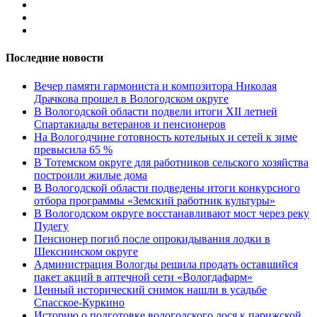
Последние новости
Вечер памяти гармониста и композитора Николая
Драчкова прошел в Вологодском округе
В Вологодской области подвели итоги XII летней
Спартакиады ветеранов и пенсионеров
На Вологодчине готовность котельных и сетей к зиме
превысила 65 %
В Тотемском округе для работников сельского хозяйства
построили жилые дома
В Вологодской области подведены итоги конкурсного
отбора программы «Земский работник культуры»
В Вологодском округе восстанавливают мост через реку
Пудегу
Пенсионер погиб после опрокидывания лодки в
Шекснинском округе
Администрация Вологды решила продать оставшийся
пакет акций в аптечной сети «Вологдафарм»
Ценный исторический снимок нашли в усадьбе
Спасское-Куркино
Историю о подготовке вологодского лося к парижской