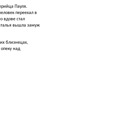
ерийца Пауля.
еловек переехал в
о вдове стал
Наталья вышла замуж
их близнецах,
 опеку над