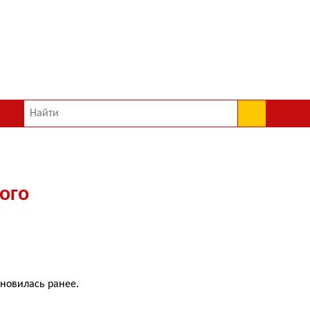
ого
ановилась ранее.