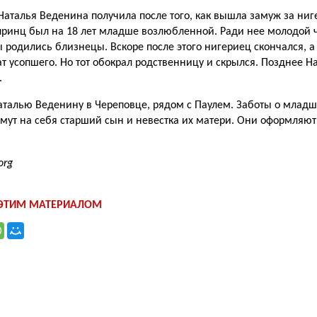
Наталья Веденина получила после того, как вышла замуж за ниг
ринц был на 18 лет младше возлюбленной. Ради нее молодой ч
ы родились близнецы. Вскоре после этого нигериец скончался, а 
ат усопшего. Но тот обокрал родственницу и скрылся. Позднее 
.
талью Веденину в Череповце, рядом с Паулем. Заботы о младш
ьмут на себя старший сын и невестка их матери. Они оформляют
org
 ЭТИМ МАТЕРИАЛОМ