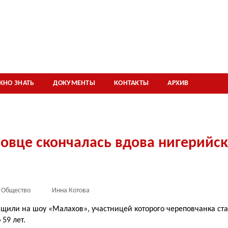
ЖНО ЗНАТЬ
ДОКУМЕНТЫ
КОНТАКТЫ
АРХИВ
овце скончалась вдова нигерийск
Общество
Инна Котова
бщили на шоу «Малахов», участницей которого череповчанка ст
59 лет.