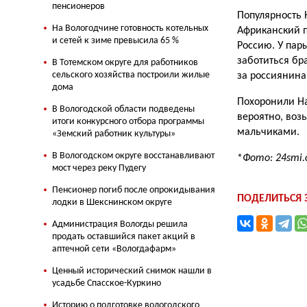
пенсионеров
Популярность 
На Вологодчине готовность котельных
Африканский п
и сетей к зиме превысила 65 %
Россию. У пар
заботиться бр
В Тотемском округе для работников
сельского хозяйства построили жилые
за россиянина
дома
Похоронили На
В Вологодской области подведены
вероятно, воз
итоги конкурсного отбора программы
мальчиками.
«Земский работник культуры»
В Вологодском округе восстанавливают
*
Фото:
24smi.
мост через реку Пудегу
Пенсионер погиб после опрокидывания
ПОДЕЛИТЬСЯ
лодки в Шекснинском округе
Администрация Вологды решила
продать оставшийся пакет акций в
аптечной сети «Вологдафарм»
Ценный исторический снимок нашли в
усадьбе Спасское-Куркино
Историю о подготовке вологодского