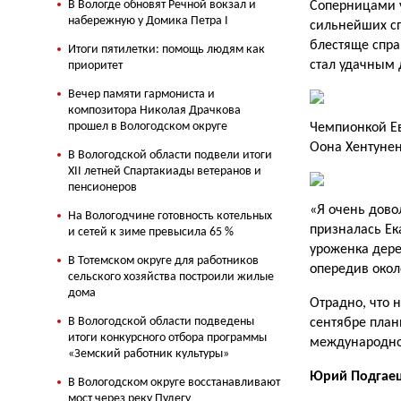
В Вологде обновят Речной вокзал и
Соперницами у
набережную у Домика Петра I
сильнейших сп
блестяще спра
Итоги пятилетки: помощь людям как
стал удачным 
приоритет
Вечер памяти гармониста и
композитора Николая Драчкова
прошел в Вологодском округе
Чемпионкой Ев
Оона Хентуне
В Вологодской области подвели итоги
XII летней Спартакиады ветеранов и
пенсионеров
«Я очень дово
На Вологодчине готовность котельных
призналась Ек
и сетей к зиме превысила 65 %
уроженка дере
В Тотемском округе для работников
опередив окол
сельского хозяйства построили жилые
дома
Отрадно, что 
В Вологодской области подведены
сентябре план
итоги конкурсного отбора программы
международном
«Земский работник культуры»
Юрий Подгае
В Вологодском округе восстанавливают
мост через реку Пудегу