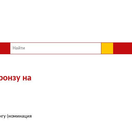
ронзу на
нгу (номинация