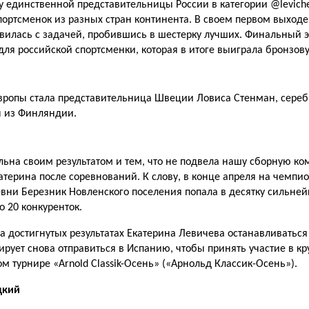
 единственной представительницы России в категории @levich
ортсменок из разных стран континента. В своем первом выходе
вилась с задачей, пробившись в шестерку лучших. Финальный э
для российской спортсменки, которая в итоге выиграла бронзов
ропы стала представительница Швеции Ловиса Стенман, сереб
н из Финляндии.
льна своим результатом и тем, что не подвела нашу сборную ком
атерина после соревнований. К слову, в конце апреля на чемпи
вни Березник Новленского поселения попала в десятку сильней
о 20 конкуренток.
на достигнутых результатах Екатерина Левичева останавливаться 
ирует снова отправиться в Испанию, чтобы принять участие в к
 турнире «Arnold Classik-Осень» («Арнольд Классик-Осень»).
цкий