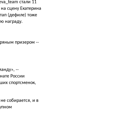
eva_team стали 11
 на сцену Екатерина
тап (дефиле) тоже
ую награду.
ряным призером --
анду», --
онате России
ших спортсменок,
не собирается, и в
рупном