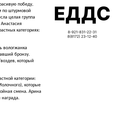
красивую победу,
м по штурмовой
сла целая группа
 Анастасия
астных категориях:
сь вологжанка
равший бронзу.
Гвоздев, который
стной категории:
Молочного), которые
тойная смена. Арина
 награда.