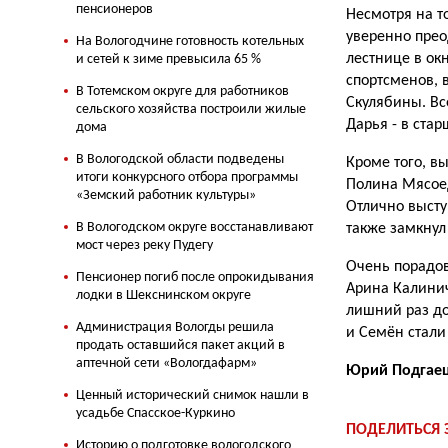
пенсионеров
Несмотря на то
уверенно прео
На Вологодчине готовность котельных
лестнице в ок
и сетей к зиме превысила 65 %
спортсменов, 
В Тотемском округе для работников
Скулябины. Вс
сельского хозяйства построили жилые
Дарья - в стар
дома
В Вологодской области подведены
Кроме того, в
итоги конкурсного отбора программы
Полина Мясоед
«Земский работник культуры»
Отлично высту
В Вологодском округе восстанавливают
также замкнул
мост через реку Пудегу
Очень порадов
Пенсионер погиб после опрокидывания
Арина Калинич
лодки в Шекснинском округе
лишний раз до
Администрация Вологды решила
и Семён стали
продать оставшийся пакет акций в
аптечной сети «Вологдафарм»
Юрий Подгае
Ценный исторический снимок нашли в
усадьбе Спасское-Куркино
ПОДЕЛИТЬСЯ
Историю о подготовке вологодского