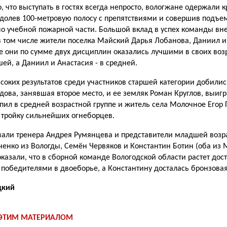
, что выступать в гостях всегда непросто, вологжане одержали 
долев 100-метровую полосу с препятствиями и совершив подъе
но учебной пожарной части. Большой вклад в успех команды вне
в том числе жители поселка Майский Дарья Лобанова, Даниил и
е они по сумме двух дисциплин оказались лучшими в своих возр
шей, а Даниил и Анастасия - в средней.
ысоких результатов среди участников старшей категории добили
ова, занявшая второе место, и ее земляк Роман Круглов, выиг
пил в средней возрастной группе и житель села Молочное Егор 
 тройку сильнейших огнеборцев.
али тренера Андрея Румянцева и пред­ставители младшей возра
енко из Вологды, Семён Червяков и Константин Ботин (оба из 
казали, что в сборной команде Вологодской области растет дос
 победителями в двоеборье, а Константину досталась бронзовая
цкий
 ЭТИМ МАТЕРИАЛОМ