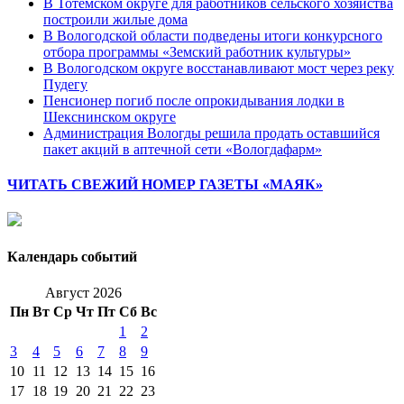
В Тотемском округе для работников сельского хозяйства
построили жилые дома
В Вологодской области подведены итоги конкурсного
отбора программы «Земский работник культуры»
В Вологодском округе восстанавливают мост через реку
Пудегу
Пенсионер погиб после опрокидывания лодки в
Шекснинском округе
Администрация Вологды решила продать оставшийся
пакет акций в аптечной сети «Вологдафарм»
ЧИТАТЬ СВЕЖИЙ НОМЕР ГАЗЕТЫ «МАЯК»
Календарь событий
Август 2026
Пн
Вт
Ср
Чт
Пт
Сб
Вс
1
2
3
4
5
6
7
8
9
10
11
12
13
14
15
16
17
18
19
20
21
22
23