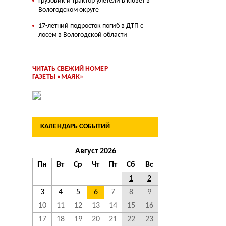
Грузовик и трактор улетели в кювет в
Вологодском округе
17-летний подросток погиб в ДТП с
лосем в Вологодской области
ЧИТАТЬ СВЕЖИЙ НОМЕР
ГАЗЕТЫ «МАЯК»
КАЛЕНДАРЬ СОБЫТИЙ
Август 2026
Пн
Вт
Ср
Чт
Пт
Сб
Вс
1
2
3
4
5
6
7
8
9
10
11
12
13
14
15
16
17
18
19
20
21
22
23