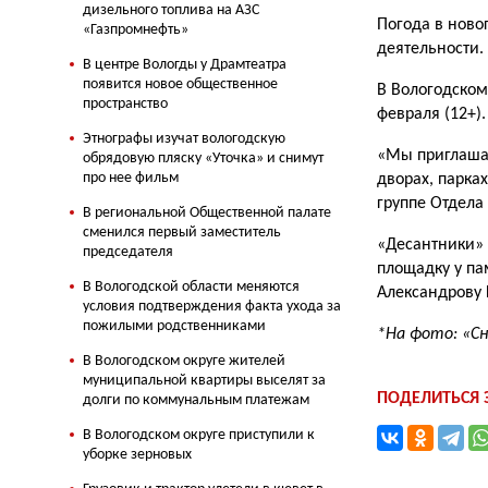
дизельного топлива на АЗС
Погода в ново
«Газпромнефть»
деятельности.
В центре Вологды у Драмтеатра
появится новое общественное
В Вологодском
пространство
февраля (12+).
Этнографы изучат вологодскую
«Мы приглашае
обрядовую пляску «Уточка» и снимут
про нее фильм
дворах, парка
группе Отдела
В региональной Общественной палате
сменился первый заместитель
«Десантники» 
председателя
площадку у па
В Вологодской области меняются
Александрову 
условия подтверждения факта ухода за
пожилыми родственниками
*На фото: «С
В Вологодском округе жителей
муниципальной квартиры выселят за
ПОДЕЛИТЬСЯ
долги по коммунальным платежам
В Вологодском округе приступили к
уборке зерновых