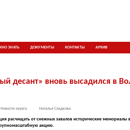
ЖНО ЗНАТЬ
ДОКУМЕНТЫ
КОНТАКТЫ
АРХИВ
ый десант» вновь высадился в В
Новости округа
Наталья Сладкова
ия расчищать от снежных завалов историче­ские мемориалы в
крупномасштаб­ную акцию.