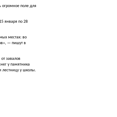
ь огромное поле для
15 января по 28
мых местах: во
ов», — пишут в
 от завалов
снег у памятника
и лестницу у школы.