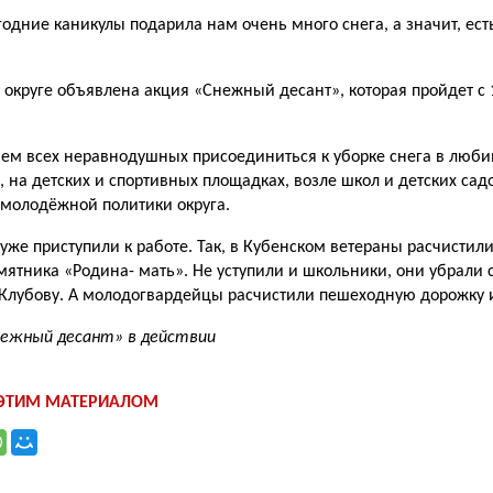
годние каникулы подарила нам очень много сне­га, а значит, ест
 округе объяв­лена акция «Снежный десант», которая пройдет с 
м всех не­равнодушных присоединиться к уборке снега в люби
х, на детских и спортивных площадках, возле школ и детских сад
 молодёжной по­литики округа.
уже приступили к работе. Так, в Кубенском ве­тераны расчистили
мятника «Родина- мать». Не уступили и школьники, они убрали 
Клубову. А мо­лодогвардейцы расчистили пе­шеходную дорожку 
нежный десант» в действии
 ЭТИМ МАТЕРИАЛОМ