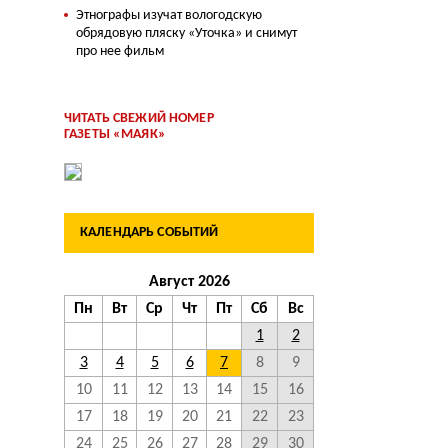
Этнографы изучат вологодскую
обрядовую пляску «Уточка» и снимут
про нее фильм
ЧИТАТЬ СВЕЖИЙ НОМЕР
ГАЗЕТЫ «МАЯК»
КАЛЕНДАРЬ СОБЫТИЙ
Август 2026
Пн
Вт
Ср
Чт
Пт
Сб
Вс
1
2
3
4
5
6
7
8
9
10
11
12
13
14
15
16
17
18
19
20
21
22
23
24
25
26
27
28
29
30