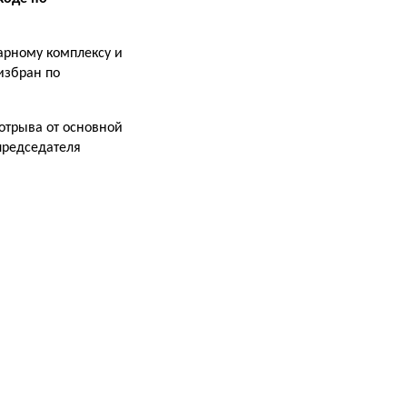
арному комплексу и
избран по
отрыва от основной
председателя