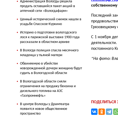
Администрация Вологды решила
собственному
продать оставшийся пакет акций в
аптечной сети «Вологдафарм»
Последний зан
Ценный исторический снимок нашли в
продовольстви
усадьбе Спасское-Куркино
Грязовецкому
Историю о подготовке вологодского
С 1 ноября де
лося к парижской выставке 1900 года
рассказали в областном архиве
деятельности.
постоянного К
В Вологде полиция спасла месячного
младенца у пьяной матери
*На фото: Вл
Обвиняемую в убийстве
новорожденной дочери женщину будут
судить в Вологодской области
В Вологодской области сняли
ограничения на продажу бензина и
дизельного топлива на АЗС
«Газпромнефть»
ПОДЕЛИТЬСЯ
В центре Вологды у Драмтеатра
появится новое общественное
пространство