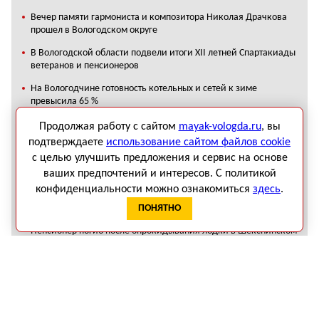
Вечер памяти гармониста и композитора Николая Драчкова
прошел в Вологодском округе
В Вологодской области подвели итоги XII летней Спартакиады
ветеранов и пенсионеров
На Вологодчине готовность котельных и сетей к зиме
превысила 65 %
В Тотемском округе для работников сельского хозяйства
Продолжая работу с сайтом
mayak-vologda.ru
, вы
построили жилые дома
подтверждаете
использование сайтом файлов cookie
с целью улучшить предложения и сервис на основе
В Вологодской области подведены итоги конкурсного отбора
программы «Земский работник культуры»
ваших предпочтений и интересов. С политикой
конфиденциальности можно ознакомиться
здесь
.
В Вологодском округе восстанавливают мост через реку
ПОНЯТНО
Пудегу
Пенсионер погиб после опрокидывания лодки в Шекснинском
округе
Администрация Вологды решила продать оставшийся пакет
акций в аптечной сети «Вологдафарм»
Ценный исторический снимок нашли в усадьбе Спасское-
Куркино