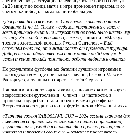
счетом 3:0, когда ситуация перевернулась «с ног на голову».
За 25 минут до конца матча в игре произошел перелом, и со
счетом 5:3 победила команда петербуржцев.
«Для ребят было всё новым. Они впервые вышли играть в
формате 11 на 11. Также у себя мы тренируемся в зале, а
здесь пришлось выйти на искусственное поле. Было шесть игр
по часу. За три дня это много, нелегко,
– пояснил «Маяку»
тренер вологодской команды Руслан Санталов. –
Ещё
сложным было то, что жили далеко от проведения турнира.
Добирались на общественном транспорте по 50 минут. В
целом турнир прошёл позитивно, ребята набрались опыта».
По результатам футбольных баталий лучшими игроками в
вологодской команде признаны Савелий Дьяков и Максим
Расторгуев, а лучшим вратарем – Семён Сергеев.
Напомним, что вологодская команда неоднократно покоряла
всероссийский футбольный «Олимп». В частности, в
прошлом году ребята стали победителями суперфинала
Всероссийского турнира юных футболистов «Кожаный мяч».
«Турниры уровня YAROSLAVL CUP – 2024 весьма значимы для
повышения спортивного мастер­ства наших спортсменов,
улучшения их игровой дисциплины, да и просто расширения
кругозора и проверки своих сил,
– отмечает председатель