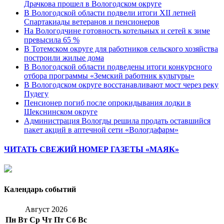
Драчкова прошел в Вологодском округе
В Вологодской области подвели итоги XII летней
Спартакиады ветеранов и пенсионеров
На Вологодчине готовность котельных и сетей к зиме
превысила 65 %
В Тотемском округе для работников сельского хозяйства
построили жилые дома
В Вологодской области подведены итоги конкурсного
отбора программы «Земский работник культуры»
В Вологодском округе восстанавливают мост через реку
Пудегу
Пенсионер погиб после опрокидывания лодки в
Шекснинском округе
Администрация Вологды решила продать оставшийся
пакет акций в аптечной сети «Вологдафарм»
ЧИТАТЬ СВЕЖИЙ НОМЕР ГАЗЕТЫ «МАЯК»
Календарь событий
Август 2026
Пн
Вт
Ср
Чт
Пт
Сб
Вс