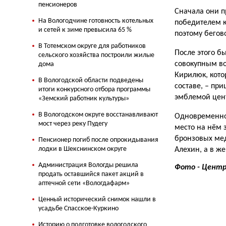
пенсионеров
Сначала они п
На Вологодчине готовность котельных
победителем к
и сетей к зиме превысила 65 %
поэтому бегов
В Тотемском округе для работников
После этого б
сельского хозяйства построили жилые
совокупным во
дома
Кирилюк, кото
В Вологодской области подведены
составе, – пр
итоги конкурсного отбора программы
эмблемой цент
«Земский работник культуры»
В Вологодском округе восстанавливают
Одновременно 
мост через реку Пудегу
место на нём 
бронзовых мед
Пенсионер погиб после опрокидывания
лодки в Шекснинском округе
Алехин, а в ж
Администрация Вологды решила
Фото - Центр
продать оставшийся пакет акций в
аптечной сети «Вологдафарм»
Ценный исторический снимок нашли в
усадьбе Спасское-Куркино
Историю о подготовке вологодского