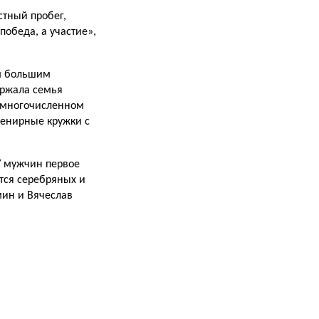
стный пробег,
победа, а участие»,
ым большим
ержала семья
в многочисленном
венирные кружки с
У мужчин первое
ется серебряных и
мин и Вячеслав