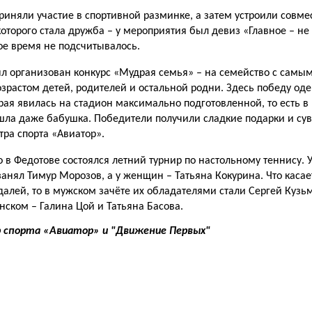
риняли участие в спортивной разминке, а затем устроили совме
оторого стала дружба – у мероприятия был девиз «Главное – не 
ое время не подсчитывалось.
ыл организован конкурс «Мудрая семья» – на семейство с сам
зрастом детей, родителей и остальной родни. Здесь победу од
рая явилась на стадион максимально подготовленной, то есть 
ишла даже бабушка. Победители получили сладкие подарки и су
ра спорта «Авиатор».
в Федотове состоялся летний турнир по настольному теннису. 
занял Тимур Морозов, а у женщин – Татьяна Кокурина. Что каса
алей, то в мужском зачёте их обладателями стали Сергей Кузь
енском – Галина Цой и Татьяна Басова.
 спорта «Авиатор» и "Движение Первых"