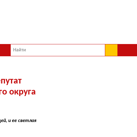
епутат
го округа
ей, и ее светлая