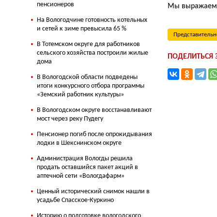
пенсионеров
Мы выражаем 
На Вологодчине готовность котельных
и сетей к зиме превысила 65 %
Представительн
В Тотемском округе для работников
сельского хозяйства построили жилые
ПОДЕЛИТЬСЯ
дома
В Вологодской области подведены
итоги конкурсного отбора программы
«Земский работник культуры»
В Вологодском округе восстанавливают
мост через реку Пудегу
Пенсионер погиб после опрокидывания
лодки в Шекснинском округе
Администрация Вологды решила
продать оставшийся пакет акций в
аптечной сети «Вологдафарм»
Ценный исторический снимок нашли в
усадьбе Спасское-Куркино
Историю о подготовке вологодского