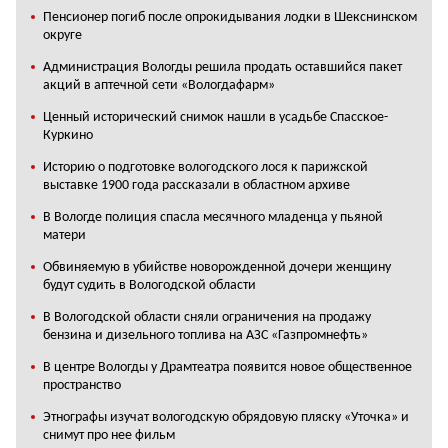
Пенсионер погиб после опрокидывания лодки в Шекснинском
округе
Администрация Вологды решила продать оставшийся пакет
акций в аптечной сети «Вологдафарм»
Ценный исторический снимок нашли в усадьбе Спасское-
Куркино
Историю о подготовке вологодского лося к парижской
выставке 1900 года рассказали в областном архиве
В Вологде полиция спасла месячного младенца у пьяной
матери
Обвиняемую в убийстве новорожденной дочери женщину
будут судить в Вологодской области
В Вологодской области сняли ограничения на продажу
бензина и дизельного топлива на АЗС «Газпромнефть»
В центре Вологды у Драмтеатра появится новое общественное
пространство
Этнографы изучат вологодскую обрядовую пляску «Уточка» и
снимут про нее фильм