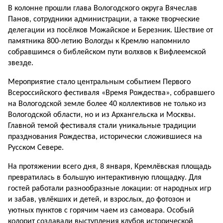
В колонне прошли глава Во­логодского округа Вячеслав
Панов, сотрудники админи­страции, а также творческие
делегации из посёлков Мо­жайское и Березник. Шествие от
памятника 800-летию Во­логды к Кремлю напомнило
собравшимся о библейском пути волхвов к Вифлеемской
звезде.
Мероприятие стало цен­тральным событием Первого
Всероссийского фестиваля «Время Рождества», собрав­шего
на Вологодской земле более 40 коллективов не толь­ко из
Вологодской области, но и из Архангельска и Мо­сквы.
Главной темой фести­валя стали уникальные тради­ции
празднования Рождества, исторически сложившиеся на
Русском Севере.
На протяжении всего дня, 8 января, Кремлёвская пло­щадь
превратилась в боль­шую интерактивную пло­щадку. Для
гостей работали разнообразные локации: от народных игр
и забав, увлёк­ших и детей, и взрослых, до фотозон и
уютных пунктов с горячим чаем из самовара. Особый
колорит создавали выступления клубов исто­рической